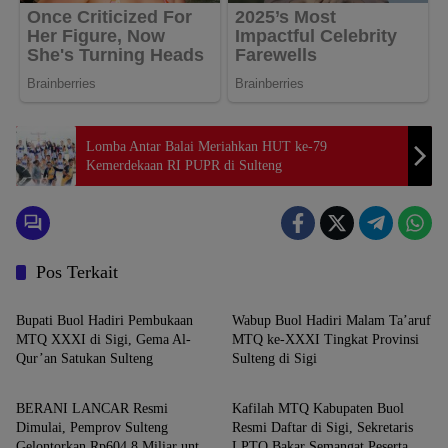
Lomba Antar Balai Meriahkan HUT ke-79
Kemerdekaan RI PUPR di Sulteng
Pos Terkait
SIGI
SIGI
Bupati Buol Hadiri Pembukaan
Wabup Buol Hadiri Malam Ta’aruf
MTQ XXXI di Sigi, Gema Al-
MTQ ke-XXXI Tingkat Provinsi
Qur’an Satukan Sulteng
Sulteng di Sigi
SIGI
SIGI
BERANI LANCAR Resmi
Kafilah MTQ Kabupaten Buol
Dimulai, Pemprov Sulteng
Resmi Daftar di Sigi, Sekretaris
Gelontorkan Rp604,8 Miliar untuk
LPTQ Bakar Semangat Peserta