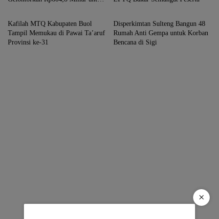
SIGI
SIGI
Jalan dan Jembatan
Kafilah MTQ Kabupaten Buol
Disperkimtan Sulteng Bangun 48
Tampil Memukau di Pawai Ta’aruf
Rumah Anti Gempa untuk Korban
Provinsi ke-31
Bencana di Sigi
×