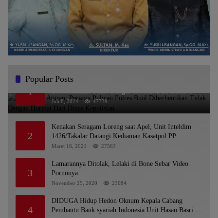
Popular Posts
Melanggar Aturan, Perwira Polwan Polres Buol
1
Diberhentikan Tidak Dengan Hormat Dari Dinas
Kepolisian
Juli 8, 2024
47739
Kenakan Seragam Loreng saat Apel, Unit Inteldim
2
1426/Takalar Datangi Kediaman Kasatpol PP
Maret 16, 2021
27563
Lamarannya Ditolak, Lelaki di Bone Sebar Video
3
Pornonya
November 25, 2020
23084
DIDUGA Hidup Hedon Oknum Kepala Cabang
4
Pembantu Bank syariah Indonesia Unit Hasan Basri di