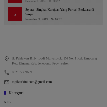
Banjarmasin Tipu Nasabah Prioritasnya Hingga
Desember 4, 2024
20952
Milyaran Rupiah dan Bilyet Giro Tidak Terdaftar,
OJK Kalsel : Bertemu Tanggal 11
Sejarah Singkat Kerajaan Yang Pernah Berkuasa di
5
Sinjai
November 30, 2019
16820
Jl. Pahlawan BTN. Budi Mulya Blok. D4 No. 1 Kel. Empoang
Kec. Binamu Kab. Jeneponto Prov. Sulsel
082195399699
topikterkini.com@gmail.com
Kategori
NTB