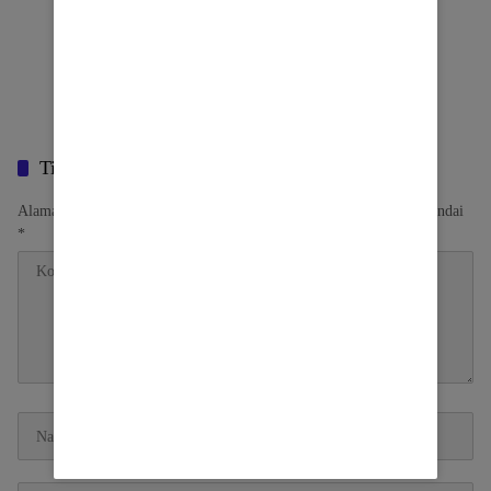
Tinggalkan Balasan
Alamat email Anda tidak akan dipublikasikan.
Ruas yang wajib ditandai
*