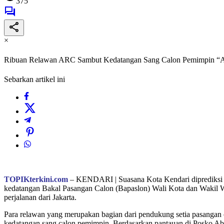
375
×
Ribuan Relawan ARC Sambut Kedatangan Sang Calon Pemimpin “Ab
Sebarkan artikel ini
TOPIKterkini.com
– KENDARI | Suasana Kota Kendari diprediksi 
kedatangan Bakal Pasangan Calon (Bapaslon) Wali Kota dan Wakil Wa
perjalanan dari Jakarta.
Para relawan yang merupakan bagian dari pendukung setia pasangan c
kedatangan sang calon pemimpin. Berdasarkan pantauan di Posko Abdu