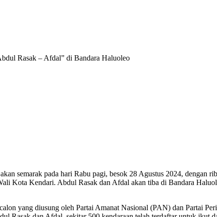
dul Rasak – Afdal” di Bandara Haluoleo
akan semarak pada hari Rabu pagi, besok 28 Agustus 2024, dengan r
li Kota Kendari. Abdul Rasak dan Afdal akan tiba di Bandara Haluol
alon yang diusung oleh Partai Amanat Nasional (PAN) dan Partai Perin
l Rasak dan Afdal, sekitar 500 kendaraan telah terdaftar untuk ikut