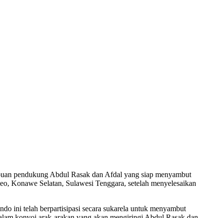
ibuan pendukung Abdul Rasak dan Afdal yang siap menyambut
eo, Konawe Selatan, Sulawesi Tenggara, setelah menyelesaikan
do ini telah berpartisipasi secara sukarela untuk menyambut
 dalam konvoi arak-arakan yang akan mengiringi Abdul Rasak dan