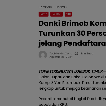
Beranda
Berita
Berita
DAERAH
NTB
Danki Brimob Komp
Turunkan 30 Perso
jelang Pendaftar
Topikterkini.com.
1 Min Baca
Agustus 28, 2024
TOPIKTERKINI.Com
LOMBOK
TIMUR—
Calon Bupati dan Bakal Calon Wakil 
Kompi 3 Yon B Lombok Timur turunka
lengkap untuk mejaga keamanan sek
Pesonil tersebut di bagi di Dua titi
bupati dan KPU.