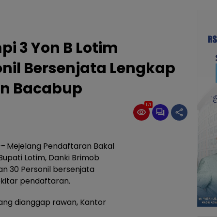
i 3 Yon B Lotim
nil Bersenjata Lengkap
an Bacabup
171
-
Mejelang Pendaftaran Bakal
Bupati Lotim, Danki Brimob
n 30 Personil bersenjata
itar pendaftaran.
k yang dianggap rawan, Kantor