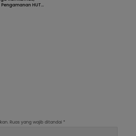
t Pengamanan HUT
I dan Kunjungan
kan.
Ruas yang wajib ditandai
*