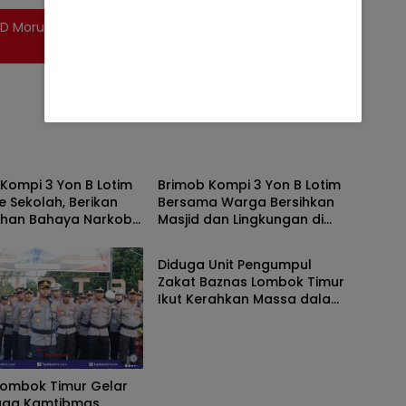
PRD Morut Termuda Yang
Berita
Kompi 3 Yon B Lotim
Brimob Kompi 3 Yon B Lotim
e Sekolah, Berikan
Bersama Warga Bersihkan
uhan Bahaya Narkoba
Masjid dan Lingkungan di
Berita
ih SAR Siswa SMK NW
Desa Songak
g
Diduga Unit Pengumpul
Zakat Baznas Lombok Timur
Ikut Kerahkan Massa dalam
Aksi Solidaritas di Polres
Lombok Timur Gelar
iaga Kamtibmas,