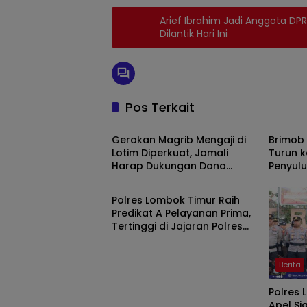
Arief Ibrahim Jadi Anggota D
Dilantik Hari Ini
Pos Terkait
Berita
Berita
Gerakan Magrib Mengaji di
Brimob 
Lotim Diperkuat, Jamali
Turun k
Harap Dukungan Dana
Penyul
Berita
Aspirasi DPRD
dan Lat
Benten
Polres Lombok Timur Raih
Predikat A Pelayanan Prima,
Tertinggi di Jajaran Polres
Polda NTB
Berita
Polres 
Apel S