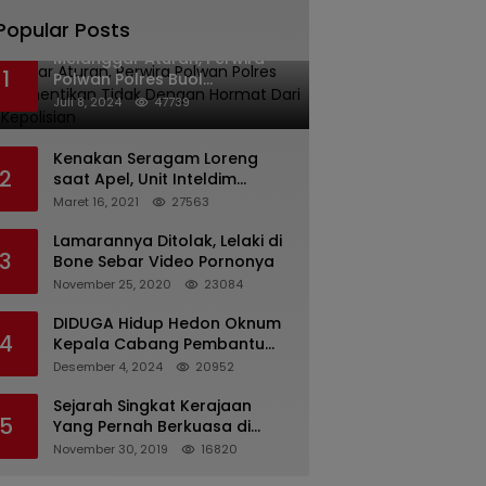
Popular Posts
Melanggar Aturan, Perwira
1
Polwan Polres Buol
Diberhentikan Tidak Dengan
Juli 8, 2024
47739
Hormat Dari Dinas Kepolisian
Kenakan Seragam Loreng
2
saat Apel, Unit Inteldim
1426/Takalar Datangi
Maret 16, 2021
27563
Kediaman Kasatpol PP
Lamarannya Ditolak, Lelaki di
3
Bone Sebar Video Pornonya
November 25, 2020
23084
DIDUGA Hidup Hedon Oknum
4
Kepala Cabang Pembantu
Bank syariah Indonesia Unit
Desember 4, 2024
20952
Hasan Basri di Banjarmasin
Tipu Nasabah Prioritasnya
Sejarah Singkat Kerajaan
5
Hingga Milyaran Rupiah dan
Yang Pernah Berkuasa di
Bilyet Giro Tidak Terdaftar,
Sinjai
November 30, 2019
16820
OJK Kalsel : Bertemu Tanggal