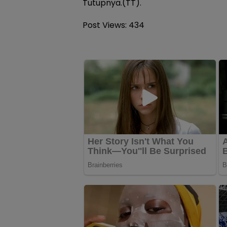
Tutupnya.(TT).
Post Views:
434