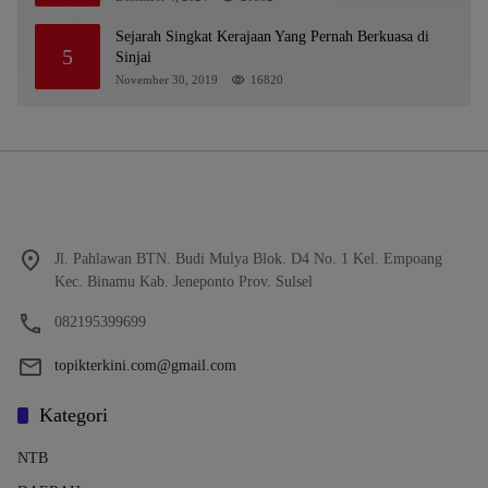
Milyaran Rupiah dan Bilyet Giro Tidak Terdaftar,
OJK Kalsel : Bertemu Tanggal 11
Sejarah Singkat Kerajaan Yang Pernah Berkuasa di
5
Sinjai
November 30, 2019
16820
Jl. Pahlawan BTN. Budi Mulya Blok. D4 No. 1 Kel. Empoang
Kec. Binamu Kab. Jeneponto Prov. Sulsel
082195399699
topikterkini.com@gmail.com
Kategori
NTB