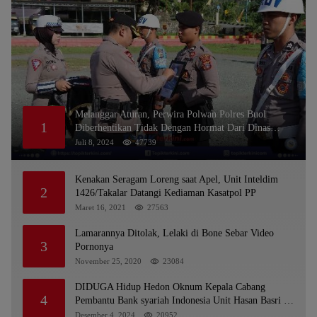
Melanggar Aturan, Perwira Polwan Polres Buol
1
Diberhentikan Tidak Dengan Hormat Dari Dinas
Kepolisian
Juli 8, 2024
47739
Kenakan Seragam Loreng saat Apel, Unit Inteldim
2
1426/Takalar Datangi Kediaman Kasatpol PP
Maret 16, 2021
27563
Lamarannya Ditolak, Lelaki di Bone Sebar Video
3
Pornonya
November 25, 2020
23084
DIDUGA Hidup Hedon Oknum Kepala Cabang
4
Pembantu Bank syariah Indonesia Unit Hasan Basri di
Banjarmasin Tipu Nasabah Prioritasnya Hingga
Desember 4, 2024
20952