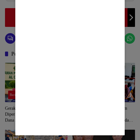
Pimpinan BRI Cabang Pogogul: Dirgahayu Kabupaten
Buol Ke -25 Tahun
Pos Terkait
Berita
Berita
Gerakan Magrib Mengaji di Lotim
Brimob Kompi 3 Yon B Lotim
Diperkuat, Jamali Harap Dukungan
Turun ke Sekolah, Berikan
Dana Aspirasi DPRD
Penyuluhan Bahaya Narkoba dan
Latih SAR Siswa SMK NW
Benteng