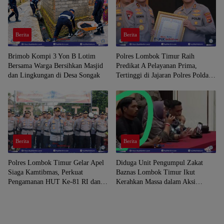
Berita
Berita
Brimob Kompi 3 Yon B Lotim
Polres Lombok Timur Raih
Bersama Warga Bersihkan Masjid
Predikat A Pelayanan Prima,
dan Lingkungan di Desa Songak
Tertinggi di Jajaran Polres Polda
NTB
Berita
Berita
Polres Lombok Timur Gelar Apel
Diduga Unit Pengumpul Zakat
Siaga Kamtibmas, Perkuat
Baznas Lombok Timur Ikut
Pengamanan HUT Ke-81 RI dan
Kerahkan Massa dalam Aksi
Kunjungan Kapolri
Solidaritas di Polres