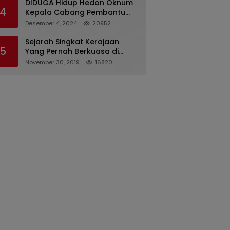
DIDUGA Hidup Hedon Oknum
4
Kepala Cabang Pembantu
Bank syariah Indonesia Unit
Desember 4, 2024
20952
Hasan Basri di Banjarmasin
Tipu Nasabah Prioritasnya
Sejarah Singkat Kerajaan
5
Hingga Milyaran Rupiah dan
Yang Pernah Berkuasa di
Bilyet Giro Tidak Terdaftar,
Sinjai
November 30, 2019
16820
OJK Kalsel : Bertemu Tanggal
11