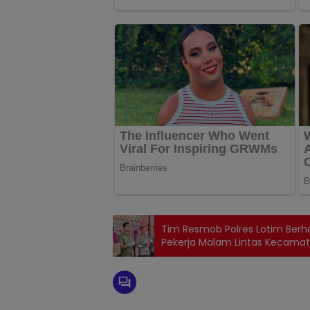
Tim Resmob Polres Lotim Berh
Pekerja Malam Lintas Kecamat