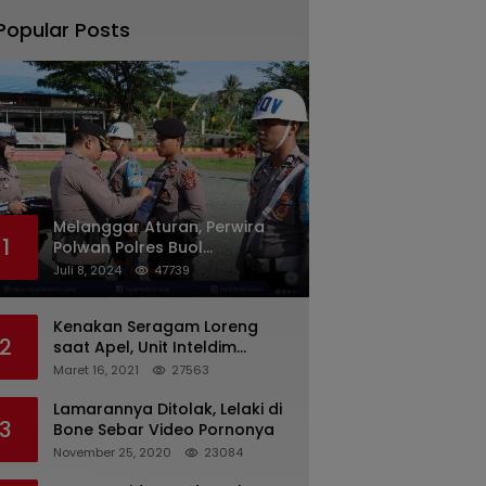
Popular Posts
Melanggar Aturan, Perwira
1
Polwan Polres Buol
Diberhentikan Tidak Dengan
Juli 8, 2024
47739
Hormat Dari Dinas Kepolisian
Kenakan Seragam Loreng
2
saat Apel, Unit Inteldim
1426/Takalar Datangi
Maret 16, 2021
27563
Kediaman Kasatpol PP
Lamarannya Ditolak, Lelaki di
3
Bone Sebar Video Pornonya
November 25, 2020
23084