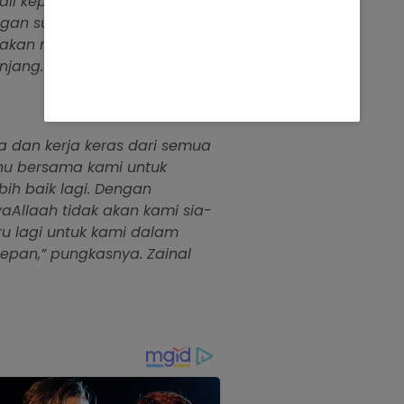
li kepadanya untuk
gan surat keputusan
 akan menjadi amanah baru
njang.
rja dan kerja keras dari semua
hu bersama kami untuk
h baik lagi. Dengan
yaAllaah tidak akan kami sia-
u lagi untuk kami dalam
pan,” pungkasnya. Zainal