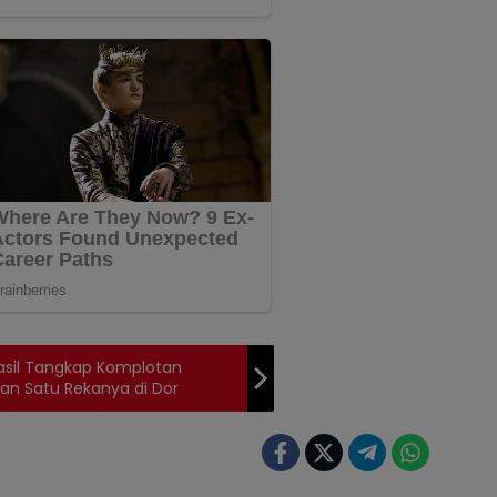
asil Tangkap Komplotan
an Satu Rekanya di Dor