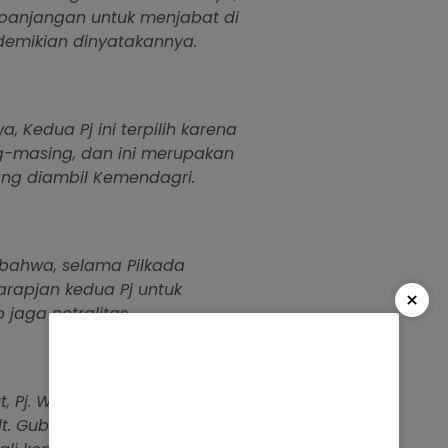
panjangan untuk menjabat di
 demikian dinyatakannya.
 Kedua Pj ini terpilih karena
g-masing, dan ini merupakan
ang diambil Kemendagri.
ahwa, selama Pilkada
arapjan kedua Pj untuk
×
jaga netralitas.
, Pj. Wako Sonny berterima
t. Gubernur yang telah