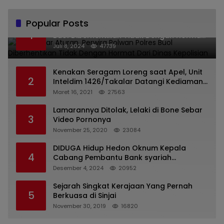
Popular Posts
Melanggar Aturan, Perwira Polwan Polres
1
Buol Diberhentikan Tidak Dengan Hormat
Dari Dinas Kepolisian
Juli 8, 2024
47739
Kenakan Seragam Loreng saat Apel, Unit
2
Inteldim 1426/Takalar Datangi Kediaman
Kasatpol PP
Maret 16, 2021
27563
Lamarannya Ditolak, Lelaki di Bone Sebar
3
Video Pornonya
November 25, 2020
23084
DIDUGA Hidup Hedon Oknum Kepala
4
Cabang Pembantu Bank syariah
Indonesia Unit Hasan Basri di Banjarmasin
Desember 4, 2024
20952
Tipu Nasabah Prioritasnya Hingga
Milyaran Rupiah dan Bilyet Giro Tidak
Sejarah Singkat Kerajaan Yang Pernah
5
Terdaftar, OJK Kalsel : Bertemu Tanggal 11
Berkuasa di Sinjai
November 30, 2019
16820