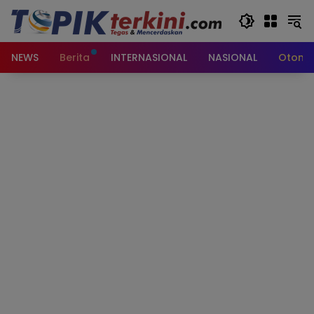
Langsung
ke
konten
NEWS
Berita
INTERNASIONAL
NASIONAL
Otomot