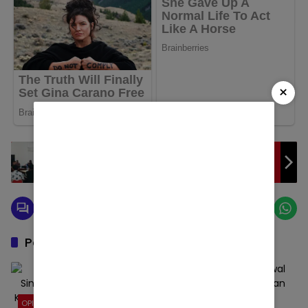
×
KPU Buol Gelar Rakor Pelaksanaan Debat
Bupati-Wabup Periode 2024-2029
Pos Terkait
OPINI
OPINI