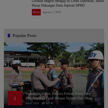
Gerakan Magrib Mengaji di Lotim Diperkuat, Jamali
Harap Dukungan Dana Aspirasi DPRD
Berita
Agustus 7, 2026
Popular Posts
Melanggar Aturan, Perwira Polwan Polres Buol
1
Diberhentikan Tidak Dengan Hormat Dari Dinas
Kepolisian
Juli 8, 2024
47740