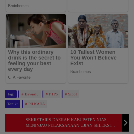
Tag:
Bawaslu
PTPS
Sipol
Topik:
PILKADA
SEKRETARIS DAERAH KABUPATEN NIAS
MENINJAU PELAKSANAAN UJIAN SELEKSI
CALON APARATUR SIPIL NEGARA FORMASI