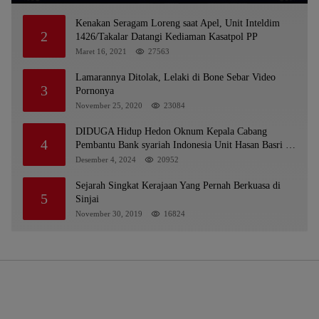
Kenakan Seragam Loreng saat Apel, Unit Inteldim
2
1426/Takalar Datangi Kediaman Kasatpol PP
Maret 16, 2021
27563
Lamarannya Ditolak, Lelaki di Bone Sebar Video
3
Pornonya
November 25, 2020
23084
DIDUGA Hidup Hedon Oknum Kepala Cabang
4
Pembantu Bank syariah Indonesia Unit Hasan Basri di
Banjarmasin Tipu Nasabah Prioritasnya Hingga
Desember 4, 2024
20952
Milyaran Rupiah dan Bilyet Giro Tidak Terdaftar,
OJK Kalsel : Bertemu Tanggal 11
Sejarah Singkat Kerajaan Yang Pernah Berkuasa di
5
Sinjai
November 30, 2019
16824