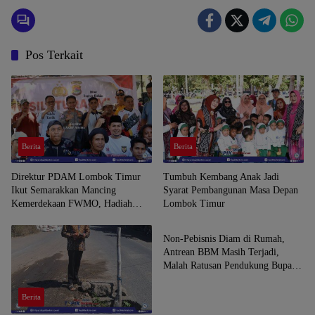
TAHUN 2024
Pos Terkait
Berita
Berita
Direktur PDAM Lombok Timur
Tumbuh Kembang Anak Jadi
Ikut Semarakkan Mancing
Syarat Pembangunan Masa Depan
Kemerdekaan FWMO, Hadiah
Lombok Timur
Berita
Disiapkan untuk Peserta
Non-Pebisnis Diam di Rumah,
Antrean BBM Masih Terjadi,
Malah Ratusan Pendukung Bupati
Iron Keluar Demo
Berita