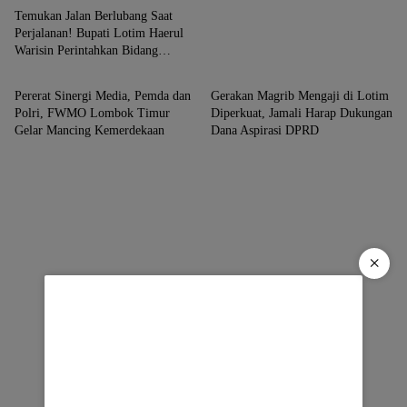
Temukan Jalan Berlubang Saat
Perjalanan! Bupati Lotim Haerul
Warisin Perintahkan Bidang
Berita
Berita
Binamarga Turun Tangani
Pererat Sinergi Media, Pemda dan
Gerakan Magrib Mengaji di Lotim
Polri, FWMO Lombok Timur
Diperkuat, Jamali Harap Dukungan
Gelar Mancing Kemerdekaan
Dana Aspirasi DPRD
×