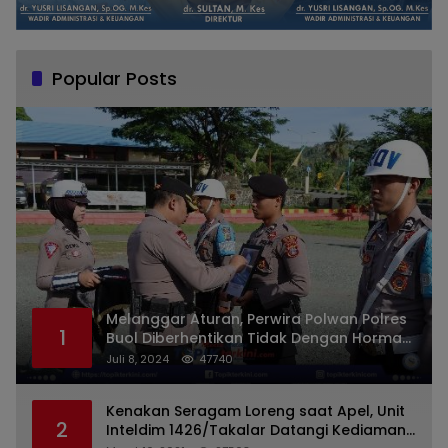
Popular Posts
Melanggar Aturan, Perwira Polwan Polres
1
Buol Diberhentikan Tidak Dengan Hormat
Dari Dinas Kepolisian
Juli 8, 2024
47740
Kenakan Seragam Loreng saat Apel, Unit
2
Inteldim 1426/Takalar Datangi Kediaman