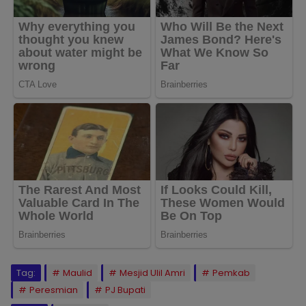
Tag:
Maulid
Mesjid Ulil Amri
Pemkab
Peresmian
PJ Bupati