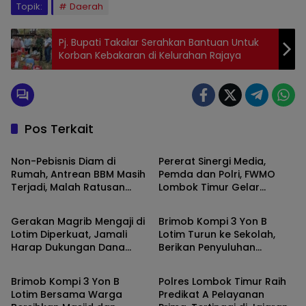
Topik:
Daerah
Pj. Bupati Takalar Serahkan Bantuan Untuk
Korban Kebakaran di Kelurahan Rajaya
Pos Terkait
Berita
Berita
Non-Pebisnis Diam di
Pererat Sinergi Media,
Rumah, Antrean BBM Masih
Pemda dan Polri, FWMO
Terjadi, Malah Ratusan
Lombok Timur Gelar
Berita
Berita
Pendukung Bupati Iron
Mancing Kemerdekaan
Keluar Demo
Gerakan Magrib Mengaji di
Brimob Kompi 3 Yon B
Lotim Diperkuat, Jamali
Lotim Turun ke Sekolah,
Harap Dukungan Dana
Berikan Penyuluhan
Berita
Berita
Aspirasi DPRD
Bahaya Narkoba dan Latih
SAR Siswa SMK NW Benteng
Brimob Kompi 3 Yon B
Polres Lombok Timur Raih
Lotim Bersama Warga
Predikat A Pelayanan