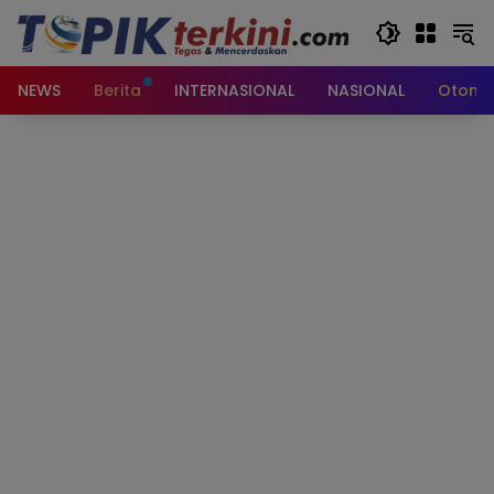
Langsung
ke
konten
NEWS
Berita
INTERNASIONAL
NASIONAL
Otomot