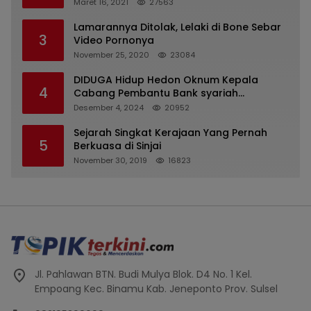
Kasatpol PP
Maret 16, 2021
27563
Lamarannya Ditolak, Lelaki di Bone Sebar
3
Video Pornonya
November 25, 2020
23084
DIDUGA Hidup Hedon Oknum Kepala
4
Cabang Pembantu Bank syariah
Indonesia Unit Hasan Basri di Banjarmasin
Desember 4, 2024
20952
Tipu Nasabah Prioritasnya Hingga
Milyaran Rupiah dan Bilyet Giro Tidak
Sejarah Singkat Kerajaan Yang Pernah
5
Terdaftar, OJK Kalsel : Bertemu Tanggal 11
Berkuasa di Sinjai
November 30, 2019
16823
Jl. Pahlawan BTN. Budi Mulya Blok. D4 No. 1 Kel.
Empoang Kec. Binamu Kab. Jeneponto Prov. Sulsel