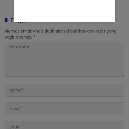
Tinggalkan Balasan
Alamat email Anda tidak akan dipublikasikan.
Ruas yang
wajib ditandai
*