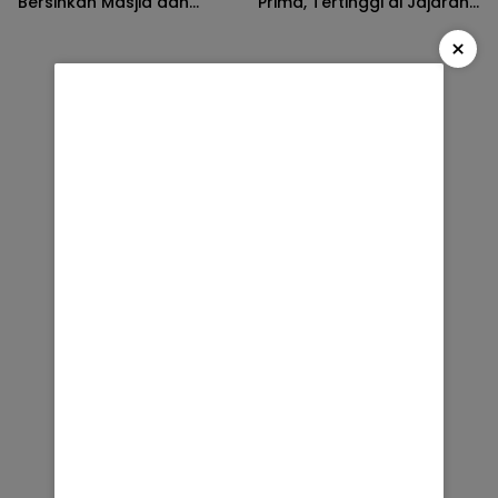
Bersihkan Masjid dan
Prima, Tertinggi di Jajaran
Lingkungan di Desa Songak
Polres Polda NTB
×