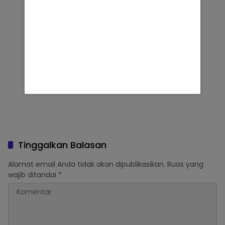
Tinggalkan Balasan
Alamat email Anda tidak akan dipublikasikan.
Ruas yang
wajib ditandai
*