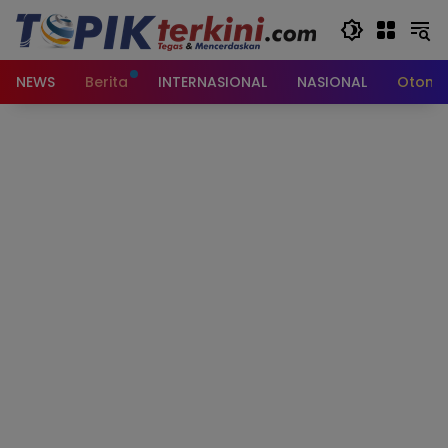
Langsung
ke
konten
NEWS
Berita
INTERNASIONAL
NASIONAL
Otomot