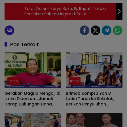
Turut Dalam Karya Bakti, Pj. Bupati Takalar
Bersihkan Saluran Irigasi di Polut
Pos Terkait
Berita
Berita
Gerakan Magrib Mengaji di
Brimob Kompi 3 Yon B
Lotim Diperkuat, Jamali
Lotim Turun ke Sekolah,
Harap Dukungan Dana
Berikan Penyuluhan
Aspirasi DPRD
Bahaya Narkoba dan Latih
SAR Siswa SMK NW Benteng