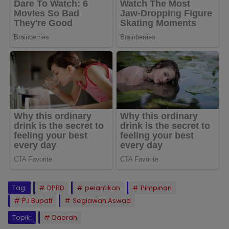
Tag:
DPRD
pelantikan
Pimpinan
PJ Bupati
Segiawan Aswad
Topik:
Daerah