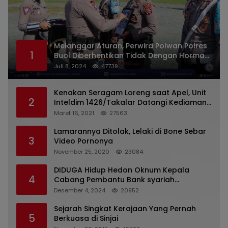
Melanggar Aturan, Perwira Polwan Polres
1
Buol Diberhentikan Tidak Dengan Hormat
Dari Dinas Kepolisian
Juli 8, 2024
47739
Kenakan Seragam Loreng saat Apel, Unit
2
Inteldim 1426/Takalar Datangi Kediaman
Kasatpol PP
Maret 16, 2021
27563
Lamarannya Ditolak, Lelaki di Bone Sebar
3
Video Pornonya
November 25, 2020
23084
DIDUGA Hidup Hedon Oknum Kepala
4
Cabang Pembantu Bank syariah
Indonesia Unit Hasan Basri di Banjarmasin
Desember 4, 2024
20952
Tipu Nasabah Prioritasnya Hingga
Milyaran Rupiah dan Bilyet Giro Tidak
Sejarah Singkat Kerajaan Yang Pernah
5
Terdaftar, OJK Kalsel : Bertemu Tanggal 11
Berkuasa di Sinjai