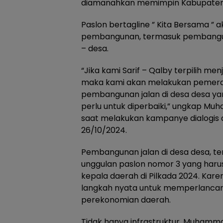
diamanahkan memimpin Kabupaten
Paslon bertagline ” Kita Bersama 
pembangunan, termasuk pembangunan
– desa.
“Jika kami Sarif – Qalby terpilih men
maka kami akan melakukan pemer
pembangunan jalan di desa desa ya
perlu untuk diperbaiki,” ungkap Mu
saat melakukan kampanye dialogis 
26/10/2024.
Pembangunan jalan di desa desa, t
unggulan paslon nomor 3 yang harus d
kepala daerah di Pilkada 2024. Karen
langkah nyata untuk memperlancar
perekonomian daerah.
Tidak hanya infrastruktur, Muhammad