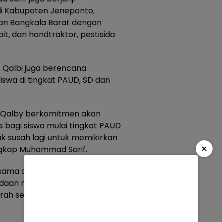
i Kabupaten Jeneponto,
an Bangkala Barat dengan
t, dan handtraktor, pestisida
– Qalbi juga berencana
swa di tingkat PAUD, SD dan
if – Qalby berkomitmen akan
 bagi siswa mulai tingkat PAUD
ak susah lagi untuk memikirkan
×
ngkap Muhammad Sarif.
 Bersama akan memberikan
gadaan mobil pemadam
lurah serta kecamatan.