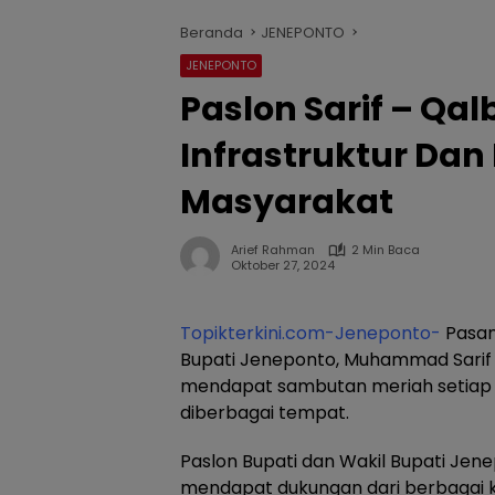
Beranda
JENEPONTO
JENEPONTO
Paslon Sarif – Q
Infrastruktur Dan
Masyarakat
Arief Rahman
2 Min Baca
Oktober 27, 2024
Topikterkini.com-Jeneponto-
Pasan
Bupati Jeneponto, Muhammad Sarif
mendapat sambutan meriah setiap 
diberbagai tempat.
Paslon Bupati dan Wakil Bupati Jenep
mendapat dukungan dari berbagai 