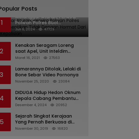
Popular Posts
Melanggar Aturan, Perwira
1
Polwan Polres Buol
Diberhentikan Tidak Dengan
Juli 8, 2024
47739
Hormat Dari Dinas Kepolisian
Kenakan Seragam Loreng
2
saat Apel, Unit Inteldim
1426/Takalar Datangi
Maret 16, 2021
27563
Kediaman Kasatpol PP
Lamarannya Ditolak, Lelaki di
3
Bone Sebar Video Pornonya
November 25, 2020
23084
DIDUGA Hidup Hedon Oknum
4
Kepala Cabang Pembantu
Bank syariah Indonesia Unit
Desember 4, 2024
20952
Hasan Basri di Banjarmasin
Tipu Nasabah Prioritasnya
Sejarah Singkat Kerajaan
5
Hingga Milyaran Rupiah dan
Yang Pernah Berkuasa di
Bilyet Giro Tidak Terdaftar,
Sinjai
November 30, 2019
16820
OJK Kalsel : Bertemu Tanggal