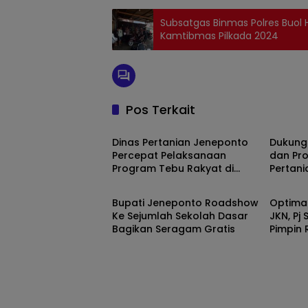
Subsatgas Binmas Polres Buol
Kamtibmas Pilkada 2024
Pos Terkait
JENEPONTO
JENEP
Dinas Pertanian Jeneponto
Dukung
Percepat Pelaksanaan
dan Pro
Program Tebu Rakyat di
Pertan
JENEPONTO
JENEP
Bangkala Barat
Pelati
dan Pe
Bupati Jeneponto Roadshow
Optima
ARBOS d
Ke Sejumlah Sekolah Dasar
JKN, Pj
Bagikan Seragam Gratis
Pimpin