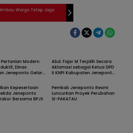
 Himbau Warga Tetap Jaga
ONTO
JENEPONTO
 Pertanian Modern
Abd. Fajar M Terpilih Secara
duktif, Dinas
Aklamasi sebagai Ketua DPD
ian Jeneponto Gelar
II KNPI Kabupaten Jeneponto
ONTO
JENEPONTO
han Pengoperasian
Periode 2026–2029
rawatan Alsintan TR4
lkan Kepesertaan
Pemkab Jeneponto Resmi
i Bulujaya
 Sekda Jeneponto
Luncurkan Proyek Perubahan
 Rakor Bersama BPJS
SI-PAKATAU