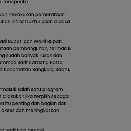
 Jeneponto.
” akan melakukan pemerataan
 infrastruktur jalan di desa
jadi Bupati dan Wakil Bupati,
ataan pembangunan, termasuk
ng sudah banyak rusak dan
hammad Sarif Karaeng Patta
di Kecamatan Bangkala, Sabtu,
ermasuk salah satu program
ilakukan jika terpilih sebagai
a itu penting dan bagian dari
 akses dan meningkatkan
 Sarif juga berjanji