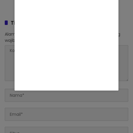
Tinggalkan Balasan
Alamat email Anda tidak akan dipublikasikan.
Ruas yang
wajib ditandai
*