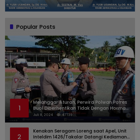
Popular Posts
Melanggar Aturan, Perwira Polwan Polres
1
Buol Diberhentikan Tidak Dengan Hormat
Dari Dinas Kepolisian
Juli 8, 2024
47739
Kenakan Seragam Loreng saat Apel, Unit
2
Inteldim 1426/Takalar Datangi Kediaman