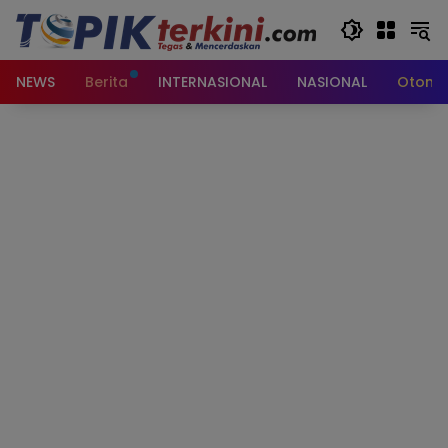
Langsung
ke
konten
NEWS
Berita
INTERNASIONAL
NASIONAL
Otomot