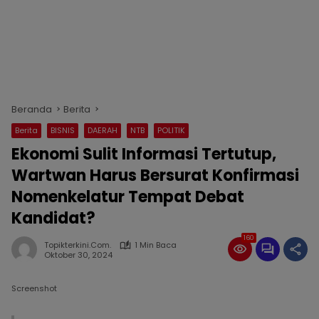
Beranda
Berita
Berita
BISNIS
DAERAH
NTB
POLITIK
Ekonomi Sulit Informasi Tertutup,
Wartwan Harus Bersurat Konfirmasi
Nomenkelatur Tempat Debat
Kandidat?
160
Topikterkini.com.
1 Min Baca
Oktober 30, 2024
Screenshot