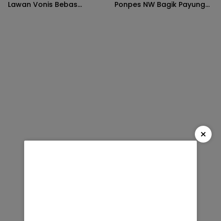
Lawan Vonis Bebas
Ponpes NW Bagik Payung
dengan Kasasi
Jadi Pusat Pelatihan Siswa
×