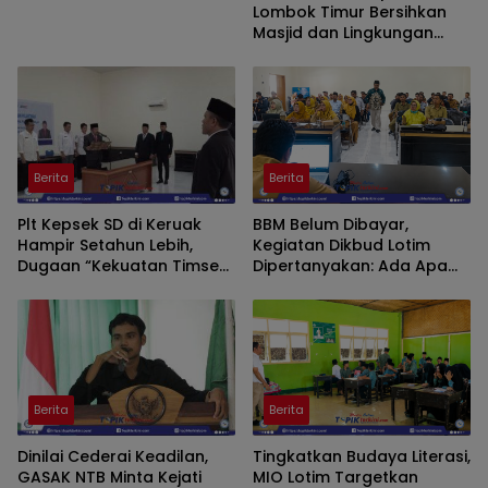
Lombok Timur Bersihkan
Masjid dan Lingkungan
Warga
Berita
Berita
Plt Kepsek SD di Keruak
BBM Belum Dibayar,
Hampir Setahun Lebih,
Kegiatan Dikbud Lotim
Dugaan “Kekuatan Timses”
Dipertanyakan: Ada Apa
Oknum Honorer Buat
dengan Prioritas
Gaduh Dunia Pendidikan
Anggaran?
Tata Kelola Dikbud Lotim
Dipertanyakan
Berita
Berita
Dinilai Cederai Keadilan,
Tingkatkan Budaya Literasi,
GASAK NTB Minta Kejati
MIO Lotim Targetkan