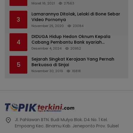
Kasatpol PP
Maret 16, 2021
27563
Lamarannya Ditolak, Lelaki di Bone Sebar
3
Video Pornonya
November 25, 2020
23084
DIDUGA Hidup Hedon Oknum Kepala
4
Cabang Pembantu Bank syariah
Indonesia Unit Hasan Basri di Banjarmasin
Desember 4, 2024
20952
Tipu Nasabah Prioritasnya Hingga
Milyaran Rupiah dan Bilyet Giro Tidak
Sejarah Singkat Kerajaan Yang Pernah
5
Terdaftar, OJK Kalsel : Bertemu Tanggal 11
Berkuasa di Sinjai
November 30, 2019
16818
Jl. Pahlawan BTN. Budi Mulya Blok. D4 No. 1 Kel.
Empoang Kec. Binamu Kab. Jeneponto Prov. Sulsel