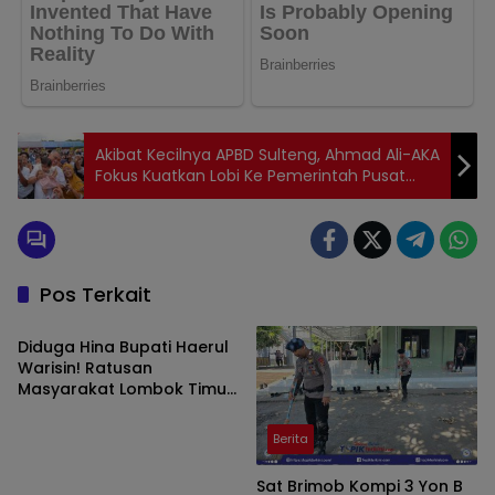
Akibat Kecilnya APBD Sulteng, Ahmad Ali-AKA
Fokus Kuatkan Lobi Ke Pemerintah Pusat
Demi Perkuat Peningkatan Pembangunan di
Sulteng (Jikid 153)
Pos Terkait
Berita
Diduga Hina Bupati Haerul
Warisin! Ratusan
Masyarakat Lombok Timur
Demo Terkait Dugaan
Ujaran Kebencian
Berita
Sat Brimob Kompi 3 Yon B