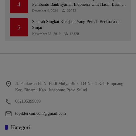
4
Pembantu Bank syariah Indonesia Unit Hasan Basri di
Banjarmasin Tipu Nasabah Prioritasnya Hingga
Desember 4, 2024
20952
Milyaran Rupiah dan Bilyet Giro Tidak Terdaftar,
OJK Kalsel : Bertemu Tanggal 11
Sejarah Singkat Kerajaan Yang Pernah Berkuasa di
5
Sinjai
November 30, 2019
16820
Jl. Pahlawan BTN. Budi Mulya Blok. D4 No. 1 Kel. Empoang
Kec. Binamu Kab. Jeneponto Prov. Sulsel
082195399699
topikterkini.com@gmail.com
Kategori