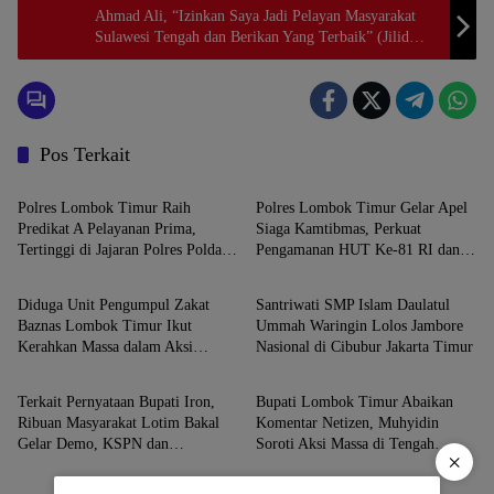
Ahmad Ali, “Izinkan Saya Jadi Pelayan Masyarakat
Sulawesi Tengah dan Berikan Yang Terbaik” (Jilid
152)
Pos Terkait
Berita
Berita
Polres Lombok Timur Raih
Polres Lombok Timur Gelar Apel
Predikat A Pelayanan Prima,
Siaga Kamtibmas, Perkuat
Tertinggi di Jajaran Polres Polda
Pengamanan HUT Ke-81 RI dan
Berita
Berita
NTB
Kunjungan Kapolri
Diduga Unit Pengumpul Zakat
Santriwati SMP Islam Daulatul
Baznas Lombok Timur Ikut
Ummah Waringin Lolos Jambore
Kerahkan Massa dalam Aksi
Nasional di Cibubur Jakarta Timur
Berita
Berita
Solidaritas di Polres
Terkait Pernyataan Bupati Iron,
Bupati Lombok Timur Abaikan
Ribuan Masyarakat Lotim Bakal
Komentar Netizen, Muhyidin
Gelar Demo, KSPN dan
Soroti Aksi Massa di Tengah
×
Konsorsium Aktivis Siap
Kelangkaan BBM
Konsolidasi dan Kepung Kantor