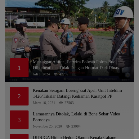
Melanggar Aturan, Perwira Polwan Polres Buol
1
Diberhentikan Tidak Dengan Hormat Dari Dinas
Kepolisian
Juli 8, 2024
47739
Kenakan Seragam Loreng saat Apel, Unit Inteldim
2
1426/Takalar Datangi Kediaman Kasatpol PP
Maret 16, 2021
27563
Lamarannya Ditolak, Lelaki di Bone Sebar Video
3
Pornonya
November 25, 2020
23084
DIDUGA Hidup Hedon Oknum Kepala Cabang