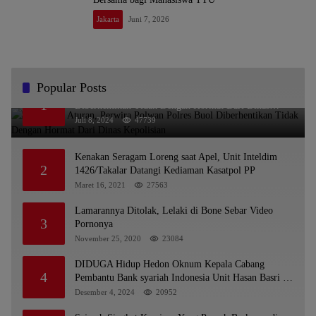
Jakarta
Juni 7, 2026
Popular Posts
Melanggar Aturan, Perwira Polwan Polres Buol
1
Diberhentikan Tidak Dengan Hormat Dari Dinas
Kepolisian
Juli 8, 2024
47739
Kenakan Seragam Loreng saat Apel, Unit Inteldim
2
1426/Takalar Datangi Kediaman Kasatpol PP
Maret 16, 2021
27563
Lamarannya Ditolak, Lelaki di Bone Sebar Video
3
Pornonya
November 25, 2020
23084
DIDUGA Hidup Hedon Oknum Kepala Cabang
4
Pembantu Bank syariah Indonesia Unit Hasan Basri di
Banjarmasin Tipu Nasabah Prioritasnya Hingga
Desember 4, 2024
20952
Milyaran Rupiah dan Bilyet Giro Tidak Terdaftar,