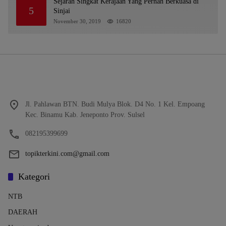
OJK Kalsel : Bertemu Tanggal 11
Sejarah Singkat Kerajaan Yang Pernah Berkuasa di
5
Sinjai
November 30, 2019
16820
Jl. Pahlawan BTN. Budi Mulya Blok. D4 No. 1 Kel. Empoang
Kec. Binamu Kab. Jeneponto Prov. Sulsel
082195399699
topikterkini.com@gmail.com
Kategori
NTB
DAERAH