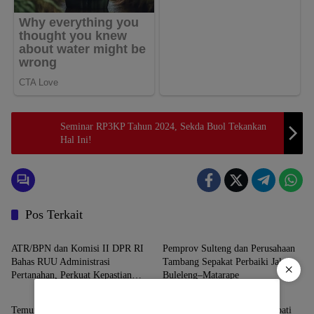
Seminar RP3KP Tahun 2024, Sekda Buol Tekankan
Hal Ini!
Pos Terkait
Berita
Jakarta
ATR/BPN dan Komisi II DPR RI
Pemprov Sulteng dan Perusahaan
Bahas RUU Administrasi
Tambang Sepakat Perbaiki Jalan
×
Pertanahan, Perkuat Kepastian
Buleleng–Matarape
Jakarta
Jakarta
Hukum
Temui Wamenkop RI, Bupati Buol
Temui Sekjen Kemensos, Bupati