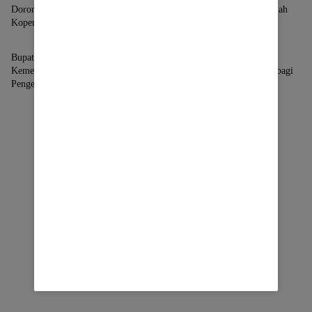
Dorong Penguatan dan Permodalan
Buol Percepat Realisasi Sekolah
Koperasi
Rakyat
Jakarta
Jakarta
Bupati Buol Jemput Dukungan PIP
Resmi Dideklarasi, IMATTU
Kemenkeu untuk Percepat
Jakarta Jadi Rumah Bersama bagi
Pengentasan Kemiskinan
Mahasiswa TTU