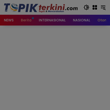
Langsung
ke
konten
NEWS
Berita
INTERNASIONAL
NASIONAL
Otomot