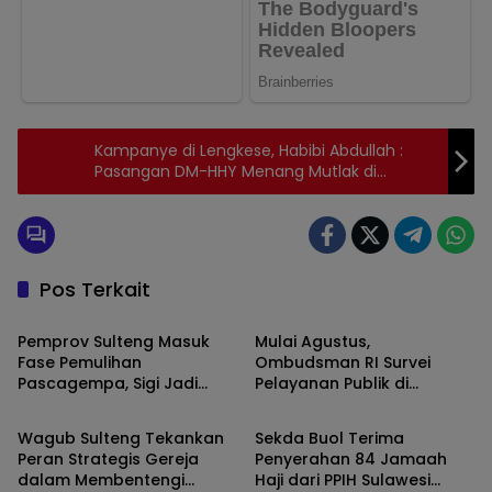
Kampanye di Lengkese, Habibi Abdullah :
Pasangan DM-HHY Menang Mutlak di
Mangarabombang
Pos Terkait
KOTA PALU
KOTA PALU
Pemprov Sulteng Masuk
Mulai Agustus,
Fase Pemulihan
Ombudsman RI Survei
Pascagempa, Sigi Jadi
Pelayanan Publik di
KOTA PALU
KOTA PALU
Fokus Utama
Sejumlah Daerah Sulawesi
Tengah
Wagub Sulteng Tekankan
Sekda Buol Terima
Peran Strategis Gereja
Penyerahan 84 Jamaah
dalam Membentengi
Haji dari PPIH Sulawesi
KOTA PALU
KOTA PALU