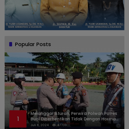
Popular Posts
Melanggar Aturan, Perwira Polwan Polres
1
Buol Diberhentikan Tidak Dengan Hormat
Dari Dinas Kepolisian
Juli 8, 2024
47739