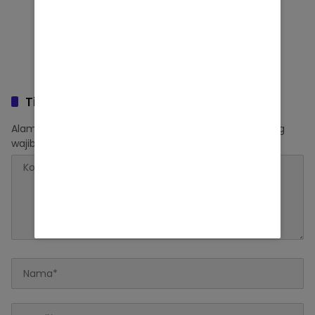
Tinggalkan Balasan
Alamat email Anda tidak akan dipublikasikan.
Ruas yang
wajib ditandai
*