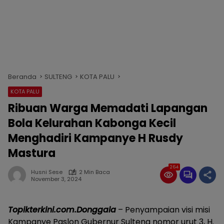
Beranda
SULTENG
KOTA PALU
KOTA PALU
Ribuan Warga Memadati Lapangan
Bola Kelurahan Kabonga Kecil
Menghadiri Kampanye H Rusdy
Mastura
264
Husni Sese
2 Min Baca
November 3, 2024
Topikterkini.com.Donggala
– Penyampaian visi misi
Kampanye Paslon Gubernur Sulteng nomor urut 3, H.