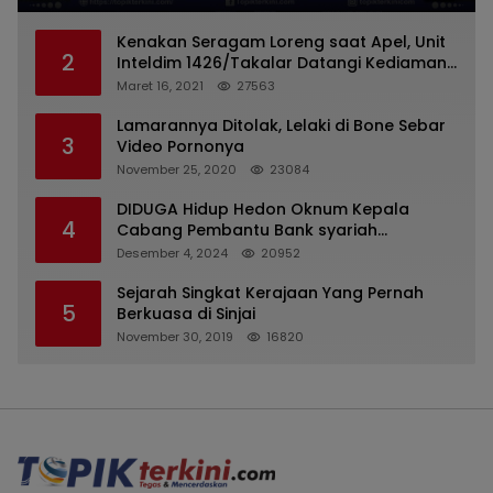
Kenakan Seragam Loreng saat Apel, Unit
2
Inteldim 1426/Takalar Datangi Kediaman
Kasatpol PP
Maret 16, 2021
27563
Lamarannya Ditolak, Lelaki di Bone Sebar
3
Video Pornonya
November 25, 2020
23084
DIDUGA Hidup Hedon Oknum Kepala
4
Cabang Pembantu Bank syariah
Indonesia Unit Hasan Basri di Banjarmasin
Desember 4, 2024
20952
Tipu Nasabah Prioritasnya Hingga
Milyaran Rupiah dan Bilyet Giro Tidak
Sejarah Singkat Kerajaan Yang Pernah
5
Terdaftar, OJK Kalsel : Bertemu Tanggal 11
Berkuasa di Sinjai
November 30, 2019
16820