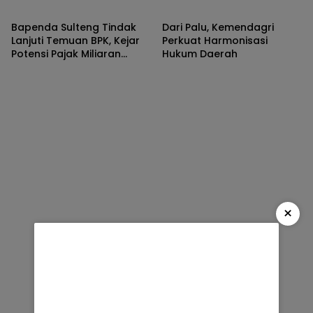
Generasi dari Narkoba
Tengah
Bapenda Sulteng Tindak
Dari Palu, Kemendagri
Lanjuti Temuan BPK, Kejar
Perkuat Harmonisasi
Potensi Pajak Miliaran
Hukum Daerah
Rupiah
×