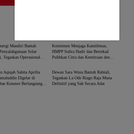
ESI TENGGARA
SULAWESI TENGGARA
nergi Mandiri Bantah
Komitmen Menjaga Kamtibmas,
Penyalahgunaan Solar
HMPP Sultra Hadir dan Bertekad
i, Tegaskan Operasional
Pulihkan Citra dan Kemitraan dengan
ESI TENGGARA
SULAWESI TENGGARA
gulasi
Kepolisian
n Aqiqah Sabita Aprilia
Dewan Sara Wuna Bantah Rabiali,
amaluddin Digelar di
Tegaskan La Ode Riago Raja Muna
ae Konawe Berlangsung
Definitif yang Sah Secara Adat