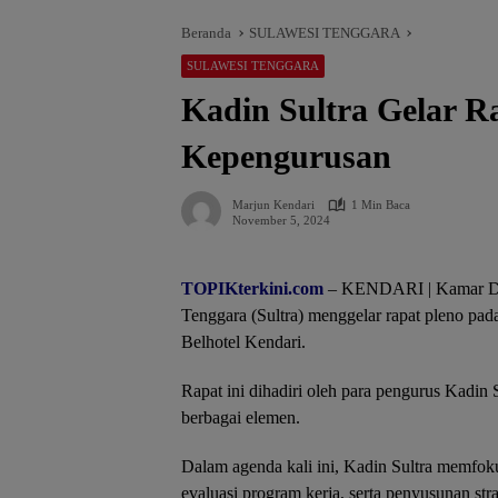
Beranda
SULAWESI TENGGARA
SULAWESI TENGGARA
Kadin Sultra Gelar 
Kepengurusan
Marjun Kendari
1 Min Baca
November 5, 2024
TOPIKterkini.com
– KENDARI | Kamar Dag
Tenggara (Sultra) menggelar rapat pleno pad
Belhotel Kendari.
Rapat ini dihadiri oleh para pengurus Kadin S
berbagai elemen.
Dalam agenda kali ini, Kadin Sultra memfo
evaluasi program kerja, serta penyusunan st