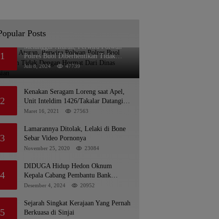
Popular Posts
Melanggar Aturan, Perwira Polwan
1
Polres Buol Diberhentikan Tidak
Dengan Hormat Dari Dinas Kepolisian
Juli 8, 2024
47739
Kenakan Seragam Loreng saat Apel,
2
Unit Inteldim 1426/Takalar Datangi
Kediaman Kasatpol PP
Maret 16, 2021
27563
Lamarannya Ditolak, Lelaki di Bone
3
Sebar Video Pornonya
November 25, 2020
23084
DIDUGA Hidup Hedon Oknum
4
Kepala Cabang Pembantu Bank
syariah Indonesia Unit Hasan Basri di
Desember 4, 2024
20952
Banjarmasin Tipu Nasabah
Prioritasnya Hingga Milyaran Rupiah
Sejarah Singkat Kerajaan Yang Pernah
5
dan Bilyet Giro Tidak Terdaftar, OJK
Berkuasa di Sinjai