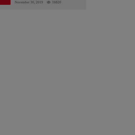
Kalsel : Bertemu Tanggal 11
November 30, 2019
16820