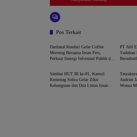
Pos Terkait
SULAWESI TENGGARA
SULAW
Danlanal Kendari Gelar Coffee
PT Alif E
Morning Bersama Insan Pers,
Tuduhan 
Perkuat Sinergi Informasi Publik di
Bersubsid
SULAWESI TENGGARA
SULAW
Sultra
Sesuai Re
Sambut HUT RI ke-81, Kanwil
Tasyakura
Kemenag Sultra Gelar Zikir
Andrini J
Kebangsaan dan Doa Lintas Iman
Wonua Mb
Gaungkan Persatuan
khidmat