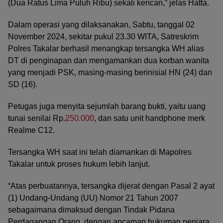
(Dua Ratus Lima Puluh Ribu) sekali kencan,” jelas Hatta.
Dalam operasi yang dilaksanakan, Sabtu, tanggal 02
November 2024, sekitar pukul 23.30 WITA, Satreskrim
Polres Takalar berhasil menangkap tersangka WH alias
DT di penginapan dan mengamankan dua korban wanita
yang menjadi PSK, masing-masing berinisial HN (24) dan
SD (16).
Petugas juga menyita sejumlah barang bukti, yaitu uang
tunai senilai Rp.
250.000
, dan satu unit handphone merk
Realme C12.
Tersangka WH saat ini telah diamankan di Mapolres
Takalar untuk proses hukum lebih lanjut.
“Atas perbuatannya, tersangka dijerat dengan Pasal 2 ayat
(1) Undang-Undang (UU) Nomor 21 Tahun 2007
sebagaimana dimaksud dengan Tindak Pidana
Perdagangan Orang, dengan ancaman hukuman penjara