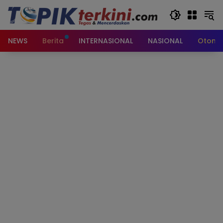
Langsung
ke
konten
NEWS
Berita
INTERNASIONAL
NASIONAL
Otomot