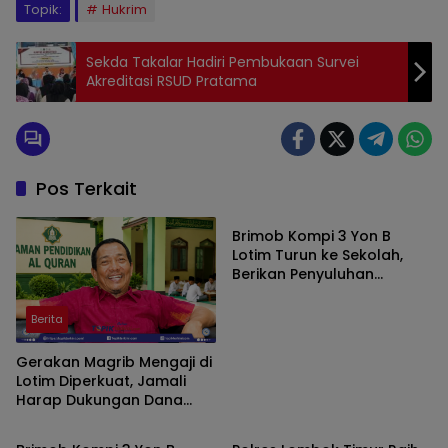
Topik:
Hukrim
Sekda Takalar Hadiri Pembukaan Survei
Akreditasi RSUD Pratama
Pos Terkait
Berita
Brimob Kompi 3 Yon B
Lotim Turun ke Sekolah,
Berikan Penyuluhan
Bahaya Narkoba dan Latih
SAR Siswa SMK NW Benteng
Berita
Gerakan Magrib Mengaji di
Lotim Diperkuat, Jamali
Harap Dukungan Dana
Berita
Berita
Aspirasi DPRD