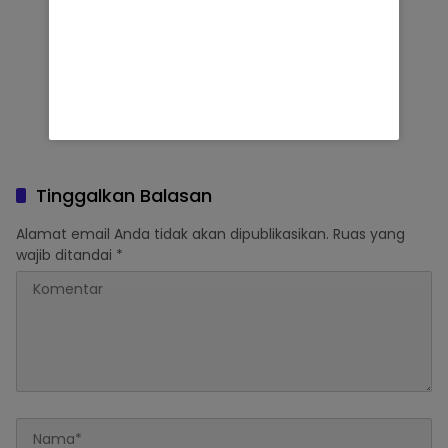
Tinggalkan Balasan
Alamat email Anda tidak akan dipublikasikan.
Ruas yang
wajib ditandai
*