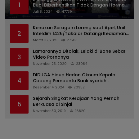
1
Buol Diberhentikan Tidak Dengan Hormat
Dari Dinas Kepolisian
Juli 8, 2024
47739
Kenakan Seragam Loreng saat Apel, Unit
2
Inteldim 1426/Takalar Datangi Kediaman
Kasatpol PP
Maret 16, 2021
27563
Lamarannya Ditolak, Lelaki di Bone Sebar
3
Video Pornonya
November 25, 2020
23084
DIDUGA Hidup Hedon Oknum Kepala
4
Cabang Pembantu Bank syariah
Indonesia Unit Hasan Basri di Banjarmasin
Desember 4, 2024
20952
Tipu Nasabah Prioritasnya Hingga
Milyaran Rupiah dan Bilyet Giro Tidak
Sejarah Singkat Kerajaan Yang Pernah
5
Terdaftar, OJK Kalsel : Bertemu Tanggal 11
Berkuasa di Sinjai
November 30, 2019
16820