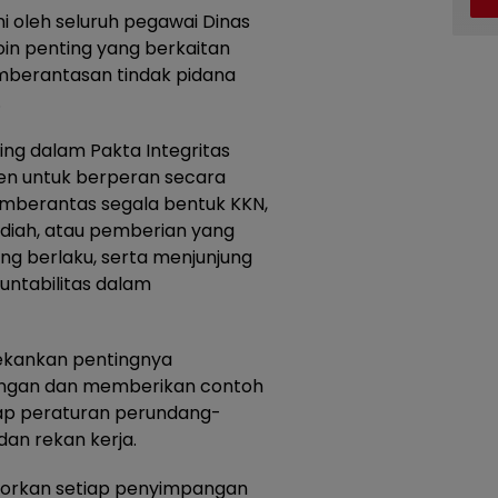
i oleh seluruh pegawai Dinas
in penting yang berkaitan
berantasan tindak pidana
.
g dalam Pakta Integritas
men untuk berperan secara
mberantas segala bentuk KKN,
hadiah, atau pemberian yang
g berlaku, serta menjunjung
kuntabilitas dalam
enekankan pentingnya
tingan dan memberikan contoh
ap peraturan perundang-
an rekan kerja.
porkan setiap penyimpangan