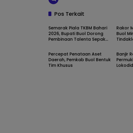
Pos Terkait
BUOL
BUOL
Semarak Piala TKBM Bahari
Rakor M
2026, Bupati Buol Dorong
Buol Mi
Pembinaan Talenta Sepak
Tindakl
BUOL
BUOL
Bola Lokal
Percepat Penataan Aset
Banjir
Daerah, Pemkab Buol Bentuk
Permuk
Tim Khusus
Lokodid
Tanga