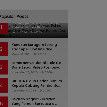
Popular Posts
Melanggar Aturan, Perwira
1
Polwan Polres Buol
Diberhentikan Tidak Dengan
Juli 8, 2024
47739
Hormat Dari Dinas Kepolisian
Kenakan Seragam Loreng
2
saat Apel, Unit Inteldim
1426/Takalar Datangi
Maret 16, 2021
27563
Kediaman Kasatpol PP
Lamarannya Ditolak, Lelaki di
3
Bone Sebar Video Pornonya
November 25, 2020
23084
DIDUGA Hidup Hedon Oknum
4
Kepala Cabang Pembantu
Bank syariah Indonesia Unit
Desember 4, 2024
20952
Hasan Basri di Banjarmasin
Tipu Nasabah Prioritasnya
Sejarah Singkat Kerajaan
5
Hingga Milyaran Rupiah dan
Yang Pernah Berkuasa di