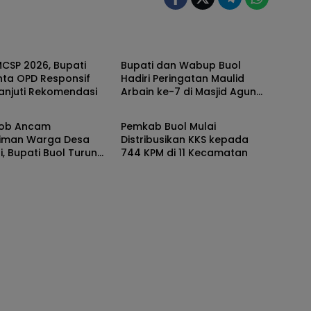
BUOL
CSP 2026, Bupati
Bupati dan Wabup Buol
nta OPD Responsif
Hadiri Peringatan Maulid
anjuti Rekomendasi
Arbain ke-7 di Masjid Agung
BUOL
At-Tafakur
 Rob Ancam
Pemkab Buol Mulai
iman Warga Desa
Distribusikan KKS kepada
i, Bupati Buol Turun
744 KPM di 11 Kecamatan
n