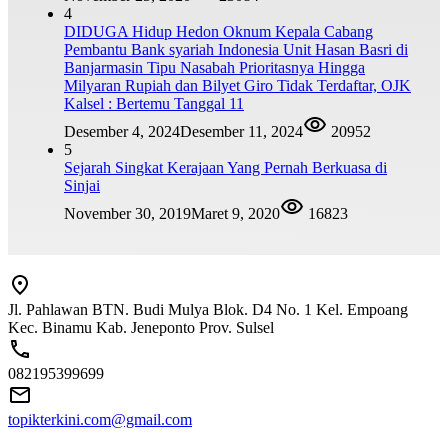
4
DIDUGA Hidup Hedon Oknum Kepala Cabang
Pembantu Bank syariah Indonesia Unit Hasan Basri di
Banjarmasin Tipu Nasabah Prioritasnya Hingga
Milyaran Rupiah dan Bilyet Giro Tidak Terdaftar, OJK
Kalsel : Bertemu Tanggal 11
Desember 4, 2024
Desember 11, 2024
20952
5
Sejarah Singkat Kerajaan Yang Pernah Berkuasa di
Sinjai
November 30, 2019
Maret 9, 2020
16823
Jl. Pahlawan BTN. Budi Mulya Blok. D4 No. 1 Kel. Empoang
Kec. Binamu Kab. Jeneponto Prov. Sulsel
082195399699
topikterkini.com@gmail.com