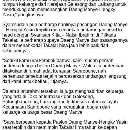
rumpun keluarga dari Kerajaan Galesong dan Laikang untuk
mendukung dan memenangkan Daeng Manye-Hengky
Yasin,” pungkasnya.
Syamsuddin pun berharap nantinya pasangan Daeng Manye
– Hengky Yasin terpilih memenankan pertarungan head to
head dengan Syamsari Kitta – Natsir Ibrahim di Pilkada
Takalar, Ia berharap supaya Daeng Manye dan pasangannya
dalam menahkodai Takalar bisa jauh lebih baik dari
sebelumnya.
“Sedikit kami urai kembali bahwa, kami sudah pernah
bertemu dengan beliau Daeng Manye. Waktu itu pertemuan
dilakukan di rumah adat Kerajaan Sanrobone, nah
pertemuan tersebut terjalin berdasarkan undangan langsung
dari kami untuk beliau,” ujarnya.
Dalam silaturahmi tersebut, ia juga menghadirkan keluarga
yang ada di Takalar termasuk dari Galesong,
Polongbangkeng, Laikang dan terkhusus dalam wilayah
Kecamatan Sanrobone yang merupakan bagian dari
keluarga keluarga besar Daeng Manye.
“Saya berpesan kepada Paslon Daeng Manye-Hengky Yasin
saat terpilih dan memimpin Takalar lima tahun ke depan