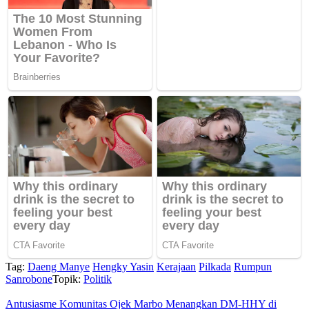
Tag:
Daeng Manye
Hengky Yasin
Kerajaan
Pilkada
Rumpun
Sanrobone
Topik:
Politik
Antusiasme Komunitas Ojek Marbo Menangkan DM-HHY di