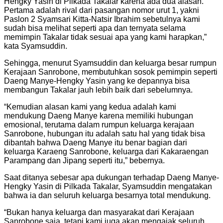
Hengky Yasin di Pilkada Takalar karena ada dua alasan.
Pertama adalah rival dari pasangan nomor urut 1, yakni
Paslon 2 Syamsari Kitta-Natsir Ibrahim sebetulnya kami
sudah bisa melihat seperti apa dan ternyata selama
memimpin Takalar tidak sesuai apa yang kami harapkan,”
kata Syamsuddin.
Sehingga, menurut Syamsuddin dan keluarga besar rumpun
Kerajaan Sanrobone, membutuhkan sosok pemimpin seperti
Daeng Manye-Hengky Yasin yang ke depannya bisa
membangun Takalar jauh lebih baik dari sebelumnya.
“Kemudian alasan kami yang kedua adalah kami
mendukung Daeng Manye karena memiliki hubungan
emosional, terutama dalam rumpun keluarga kerajaan
Sanrobone, hubungan itu adalah satu hal yang tidak bisa
dibantah bahwa Daeng Manye itu benar bagian dari
keluarga Karaeng Sanrobone, keluarga dari Kakaraengan
Parampang dan Jipang seperti itu,” bebernya.
Saat ditanya sebesar apa dukungan terhadap Daeng Manye-
Hengky Yasin di Pilkada Takalar, Syamsuddin mengatakan
bahwa ia dan seluruh keluarga besarnya total mendukung.
“Bukan hanya keluarga dan masyarakat dari Kerajaan
Sanrobone saja, tetapi kami juga akan mengajak seluruh