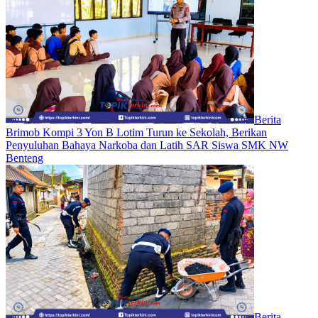
Berita
Brimob Kompi 3 Yon B Lotim Turun ke Sekolah, Berikan
Penyuluhan Bahaya Narkoba dan Latih SAR Siswa SMK NW
Benteng
Berita