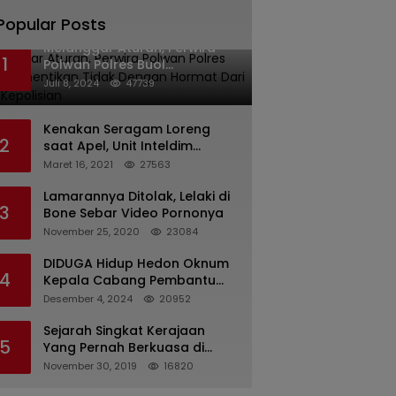
Popular Posts
Melanggar Aturan, Perwira
1
Polwan Polres Buol
Diberhentikan Tidak Dengan
Juli 8, 2024
47739
Hormat Dari Dinas Kepolisian
Kenakan Seragam Loreng
2
saat Apel, Unit Inteldim
1426/Takalar Datangi
Maret 16, 2021
27563
Kediaman Kasatpol PP
Lamarannya Ditolak, Lelaki di
3
Bone Sebar Video Pornonya
November 25, 2020
23084
DIDUGA Hidup Hedon Oknum
4
Kepala Cabang Pembantu
Bank syariah Indonesia Unit
Desember 4, 2024
20952
Hasan Basri di Banjarmasin
Tipu Nasabah Prioritasnya
Sejarah Singkat Kerajaan
5
Hingga Milyaran Rupiah dan
Yang Pernah Berkuasa di
Bilyet Giro Tidak Terdaftar,
Sinjai
November 30, 2019
16820
OJK Kalsel : Bertemu Tanggal