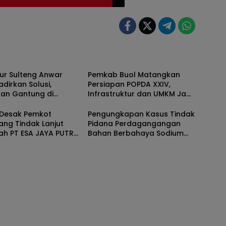
gorized
Uncategorized
ur Sulteng Anwar
Pemkab Buol Matangkan
adirkan Solusi,
Persiapan POPDA XXIV,
an Gantung di
Infrastruktur dan UMKM Jadi
gkang Segera
Perhatian
un
 Desak Pemkot
Pengungkapan Kasus Tindak
ng Tindak Lanjut
Pidana Perdagangangan
ah PT ESA JAYA PUTRA
Bahan Berbahaya Sodium
iduga Belum
Cyanide (Sianida).
ongi Izin.