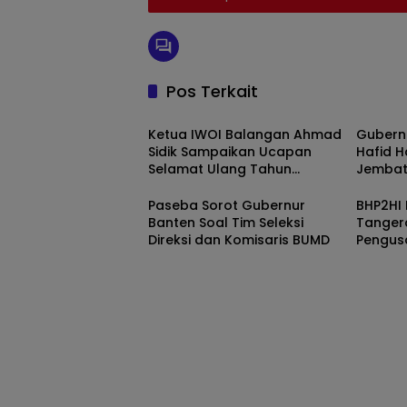
Pos Terkait
Uncategorized
Uncate
Ketua IWOI Balangan Ahmad
Gubern
Sidik Sampaikan Ucapan
Hafid H
Selamat Ulang Tahun
Jembat
kepada Ketua DPRD Hj.
Mansun
Lindawati
Dibang
Paseba Sorot Gubernur
BHP2HI
Banten Soal Tim Seleksi
Tangera
Direksi dan Komisaris BUMD
Pengus
Yang D
Mengant