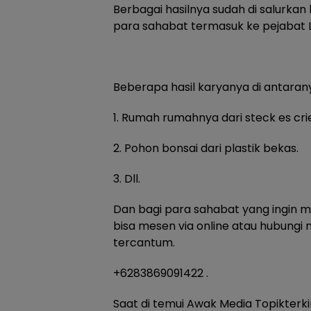
Berbagai hasilnya sudah di salurka
para sahabat termasuk ke pejabat 
Beberapa hasil karyanya di antarany
1. Rumah rumahnya dari steck es cri
2. Pohon bonsai dari plastik bekas.
3. Dll.
Dan bagi para sahabat yang ingin m
bisa mesen via online atau hubungi
tercantum.
+6283869091422 .
Saat di temui Awak Media Topikter