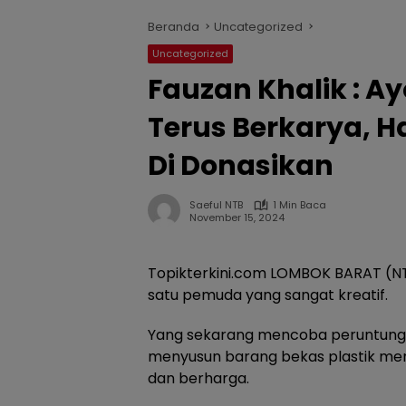
Beranda
Uncategorized
Uncategorized
Fauzan Khalik : A
Terus Berkarya, H
Di Donasikan
Saeful NTB
1 Min Baca
November 15, 2024
Topikterkini.com LOMBOK BARAT (NTB
satu pemuda yang sangat kreatif.
Yang sekarang mencoba peruntunga
menyusun barang bekas plastik men
dan berharga.