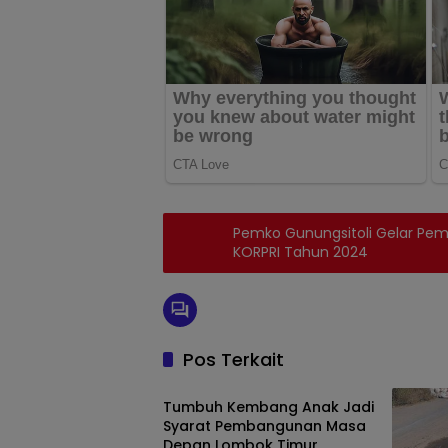
Pemko Gunungsitoli Gelar Pe
KORPRI Tahun 2024
Pos Terkait
Berita
Tumbuh Kembang Anak Jadi
Syarat Pembangunan Masa
Depan Lombok Timur