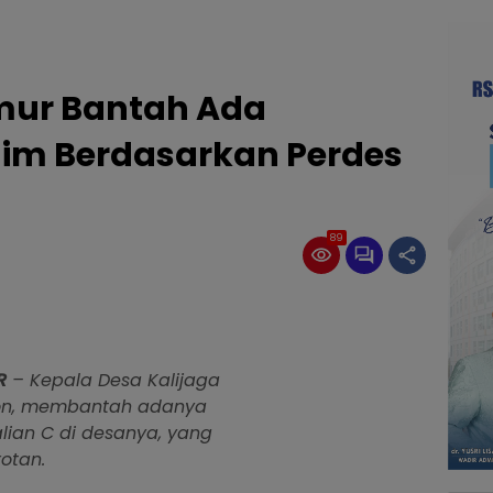
imur Bantah Ada
aim Berdasarkan Perdes
89
R
– Kepala Desa Kalijaga
ton, membantah adanya
alian C di desanya, yang
otan.