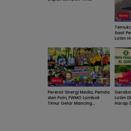
Berita
Temuka
Saat Perja
Lotim H
Perinta
Binama
Berita
Berita
Pererat Sinergi Media, Pemda
Gerakan
dan Polri, FWMO Lombok
Lotim D
Timur Gelar Mancing
Harap 
Kemerdekaan
Aspiras