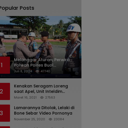
Popular Posts
Melanggar Aturan, Perwira
1
Polwan Polres Buol
Diberhentikan Tidak Dengan
Juli 8, 2024
47740
Hormat Dari Dinas Kepolisian
Kenakan Seragam Loreng
2
saat Apel, Unit Inteldim
1426/Takalar Datangi
Maret 16, 2021
27563
Kediaman Kasatpol PP
Lamarannya Ditolak, Lelaki di
3
Bone Sebar Video Pornonya
November 25, 2020
23084