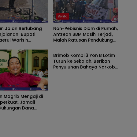
Berita
n Jalan Berlubang
Non-Pebisnis Diam di Rumah,
lanan! Bupati
Antrean BBM Masih Terjadi,
aerul Warisin
Malah Ratusan Pendukung
Berita
hkan Bidang
Bupati Iron Keluar Demo
rga Turun Tangani
Brimob Kompi 3 Yon B Lotim
Turun ke Sekolah, Berikan
Penyuluhan Bahaya Narkoba
dan Latih SAR Siswa SMK NW
Benteng
 Magrib Mengaji di
iperkuat, Jamali
Dukungan Dana
i DPRD