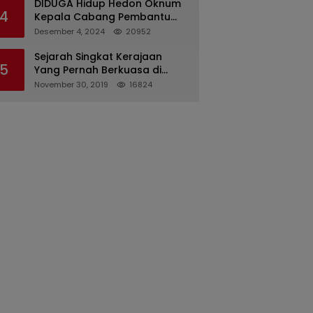
DIDUGA Hidup Hedon Oknum
4
Kepala Cabang Pembantu
Bank syariah Indonesia Unit
Desember 4, 2024
20952
Hasan Basri di Banjarmasin
Tipu Nasabah Prioritasnya
Sejarah Singkat Kerajaan
5
Hingga Milyaran Rupiah dan
Yang Pernah Berkuasa di
Bilyet Giro Tidak Terdaftar,
Sinjai
November 30, 2019
16824
OJK Kalsel : Bertemu Tanggal
11