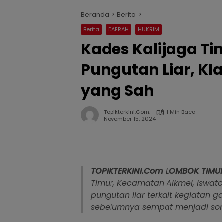
Beranda
Berita
Berita
DAERAH
HUKRIM
Kades Kalijaga T
Pungutan Liar, Kl
yang Sah
Topikterkini.com.
1 Min Baca
November 15, 2024
TOPIKTERKINI.Com
LOMBOK
TIMU
Timur, Kecamatan Aikmel, Iswa
pungutan liar terkait kegiatan g
sebelumnya sempat menjadi sor