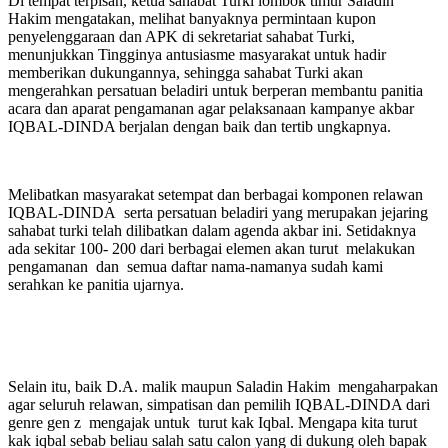
Di tempat terpisah, ketua sahabat Turki lombok timur Saladin
Hakim mengatakan, melihat banyaknya permintaan kupon
penyelenggaraan dan APK di sekretariat sahabat Turki,
menunjukkan Tingginya antusiasme masyarakat untuk hadir
memberikan dukungannya, sehingga sahabat Turki akan
mengerahkan persatuan beladiri untuk berperan membantu panitia
acara dan aparat pengamanan agar pelaksanaan kampanye akbar
IQBAL-DINDA berjalan dengan baik dan tertib ungkapnya.
Melibatkan masyarakat setempat dan berbagai komponen relawan
IQBAL-DINDA serta persatuan beladiri yang merupakan jejaring
sahabat turki telah dilibatkan dalam agenda akbar ini. Setidaknya
ada sekitar 100- 200 dari berbagai elemen akan turut melakukan
pengamanan dan semua daftar nama-namanya sudah kami
serahkan ke panitia ujarnya.
Selain itu, baik D.A. malik maupun Saladin Hakim mengaharpakan
agar seluruh relawan, simpatisan dan pemilih IQBAL-DINDA dari
genre gen z mengajak untuk turut kak Iqbal. Mengapa kita turut
kak iqbal sebab beliau salah satu calon yang di dukung oleh bapak