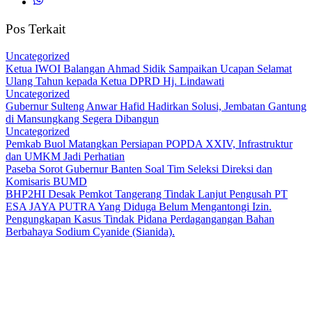
Pos Terkait
Uncategorized
Ketua IWOI Balangan Ahmad Sidik Sampaikan Ucapan Selamat
Ulang Tahun kepada Ketua DPRD Hj. Lindawati
Uncategorized
Gubernur Sulteng Anwar Hafid Hadirkan Solusi, Jembatan Gantung
di Mansungkang Segera Dibangun
Uncategorized
Pemkab Buol Matangkan Persiapan POPDA XXIV, Infrastruktur
dan UMKM Jadi Perhatian
Paseba Sorot Gubernur Banten Soal Tim Seleksi Direksi dan
Komisaris BUMD
BHP2HI Desak Pemkot Tangerang Tindak Lanjut Pengusah PT
ESA JAYA PUTRA Yang Diduga Belum Mengantongi Izin.
Pengungkapan Kasus Tindak Pidana Perdagangangan Bahan
Berbahaya Sodium Cyanide (Sianida).