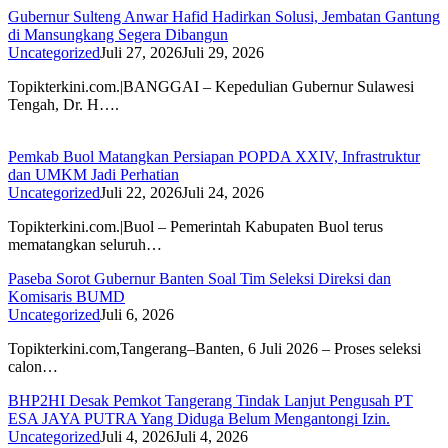
Gubernur Sulteng Anwar Hafid Hadirkan Solusi, Jembatan Gantung
di Mansungkang Segera Dibangun
Uncategorized
Juli 27, 2026
Juli 29, 2026
Topikterkini.com.|BANGGAI – Kepedulian Gubernur Sulawesi
Tengah, Dr. H….
Pemkab Buol Matangkan Persiapan POPDA XXIV, Infrastruktur
dan UMKM Jadi Perhatian
Uncategorized
Juli 22, 2026
Juli 24, 2026
Topikterkini.com.|Buol – Pemerintah Kabupaten Buol terus
mematangkan seluruh…
Paseba Sorot Gubernur Banten Soal Tim Seleksi Direksi dan
Komisaris BUMD
Uncategorized
Juli 6, 2026
Topikterkini.com,Tangerang–Banten, 6 Juli 2026 – Proses seleksi
calon…
BHP2HI Desak Pemkot Tangerang Tindak Lanjut Pengusah PT
ESA JAYA PUTRA Yang Diduga Belum Mengantongi Izin.
Uncategorized
Juli 4, 2026
Juli 4, 2026