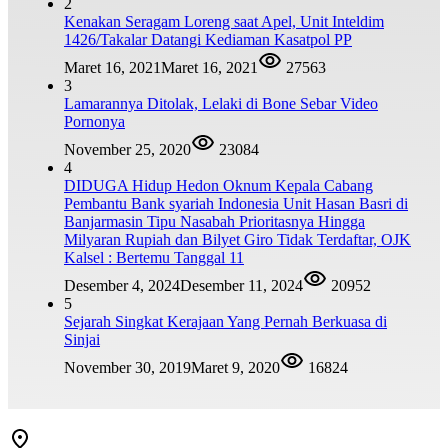
2
Kenakan Seragam Loreng saat Apel, Unit Inteldim
1426/Takalar Datangi Kediaman Kasatpol PP
Maret 16, 2021
Maret 16, 2021
27563
3
Lamarannya Ditolak, Lelaki di Bone Sebar Video
Pornonya
November 25, 2020
23084
4
DIDUGA Hidup Hedon Oknum Kepala Cabang
Pembantu Bank syariah Indonesia Unit Hasan Basri di
Banjarmasin Tipu Nasabah Prioritasnya Hingga
Milyaran Rupiah dan Bilyet Giro Tidak Terdaftar, OJK
Kalsel : Bertemu Tanggal 11
Desember 4, 2024
Desember 11, 2024
20952
5
Sejarah Singkat Kerajaan Yang Pernah Berkuasa di
Sinjai
November 30, 2019
Maret 9, 2020
16824