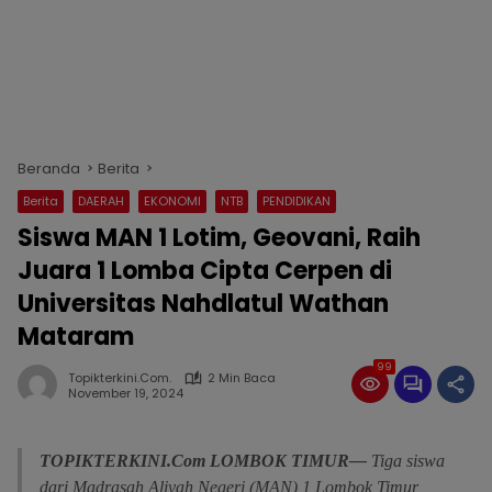
Beranda
Berita
Berita
DAERAH
EKONOMI
NTB
PENDIDIKAN
Siswa MAN 1 Lotim, Geovani, Raih
Juara 1 Lomba Cipta Cerpen di
Universitas Nahdlatul Wathan
Mataram
99
Topikterkini.com.
2 Min Baca
November 19, 2024
TOPIKTERKINI.Com
LOMBOK
TIMUR—
Tiga siswa
dari Madrasah Aliyah Negeri (MAN) 1 Lombok Timur