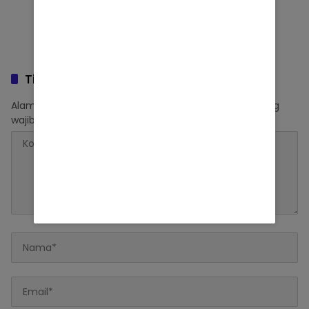
Tinggalkan Balasan
Alamat email Anda tidak akan dipublikasikan.
Ruas yang
wajib ditandai
*