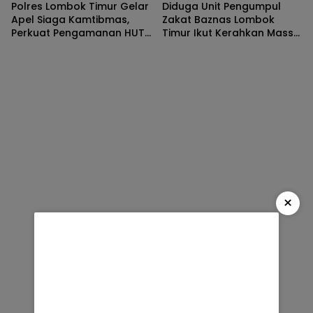
Polres Lombok Timur Gelar
Diduga Unit Pengumpul
Apel Siaga Kamtibmas,
Zakat Baznas Lombok
Perkuat Pengamanan HUT
Timur Ikut Kerahkan Massa
Ke-81 RI dan Kunjungan
dalam Aksi Solidaritas di
Kapolri
Polres
×