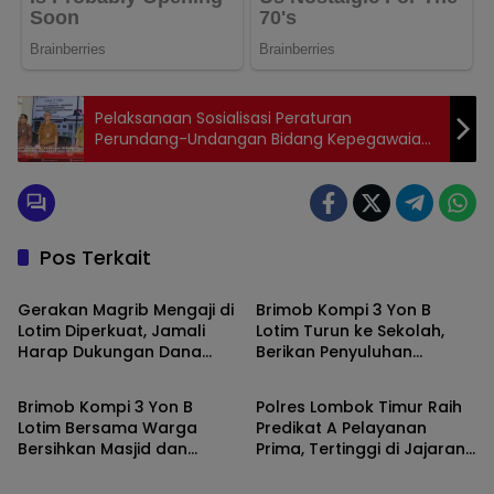
Pelaksanaan Sosialisasi Peraturan
Perundang-Undangan Bidang Kepegawaian
di Lingkungan Pemerintah Kabupaten Nias
Pos Terkait
Berita
Berita
Gerakan Magrib Mengaji di
Brimob Kompi 3 Yon B
Lotim Diperkuat, Jamali
Lotim Turun ke Sekolah,
Harap Dukungan Dana
Berikan Penyuluhan
Berita
Berita
Aspirasi DPRD
Bahaya Narkoba dan Latih
SAR Siswa SMK NW Benteng
Brimob Kompi 3 Yon B
Polres Lombok Timur Raih
Lotim Bersama Warga
Predikat A Pelayanan
Bersihkan Masjid dan
Prima, Tertinggi di Jajaran
Berita
Berita
Lingkungan di Desa Songak
Polres Polda NTB