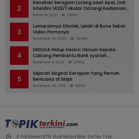
Kenakan Seragam Loreng saat Apel, Unit
2
Inteldim 1426/Takalar Datangi Kediaman
Kasatpol PP
Maret 16, 2021
27563
Lamarannya Ditolak, Lelaki di Bone Sebar
3
Video Pornonya
November 25, 2020
23084
DIDUGA Hidup Hedon Oknum Kepala
4
Cabang Pembantu Bank syariah
Indonesia Unit Hasan Basri di Banjarmasin
Desember 4, 2024
20952
Tipu Nasabah Prioritasnya Hingga
Milyaran Rupiah dan Bilyet Giro Tidak
Sejarah Singkat Kerajaan Yang Pernah
5
Terdaftar, OJK Kalsel : Bertemu Tanggal 11
Berkuasa di Sinjai
November 30, 2019
16820
Jl. Pahlawan BTN. Budi Mulya Blok. D4 No. 1 Kel.