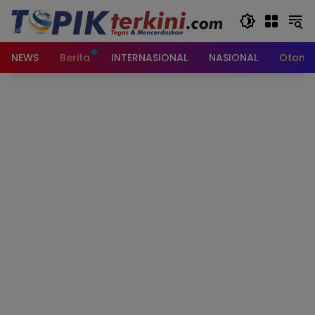
Langsung
ke
konten
NEWS
Berita
INTERNASIONAL
NASIONAL
Otomot