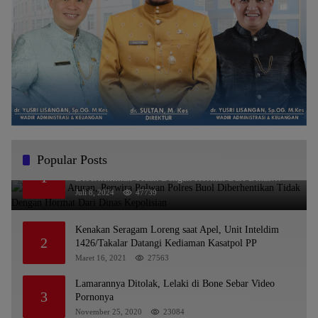
Popular Posts
Melanggar Aturan, Perwira Polwan Polres Buol
1
Diberhentikan Tidak Dengan Hormat Dari Dinas
Kepolisian
Juli 8, 2024
47739
Kenakan Seragam Loreng saat Apel, Unit Inteldim
2
1426/Takalar Datangi Kediaman Kasatpol PP
Maret 16, 2021
27563
Lamarannya Ditolak, Lelaki di Bone Sebar Video
3
Pornonya
November 25, 2020
23084