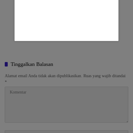
Tinggalkan Balasan
Alamat email Anda tidak akan dipublikasikan.
Ruas yang wajib ditandai
*