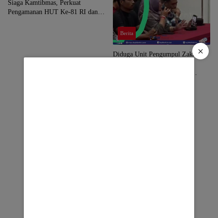
Siaga Kamtibmas, Perkuat
Pengamanan HUT Ke-81 RI dan
Kunjungan Kapolri
Berita
×
Diduga Unit Pengumpul Zakat
Baznas Lombok Timur Ikut
Kerahkan Massa dalam Aksi
Solidaritas di Polres