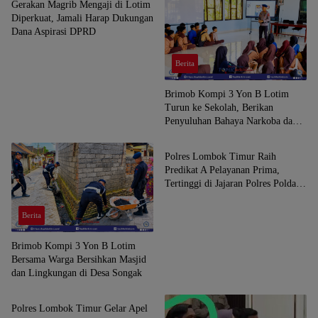
Gerakan Magrib Mengaji di Lotim
Diperkuat, Jamali Harap Dukungan
Dana Aspirasi DPRD
Berita
Brimob Kompi 3 Yon B Lotim
Turun ke Sekolah, Berikan
Penyuluhan Bahaya Narkoba dan
Berita
Latih SAR Siswa SMK NW
Benteng
Polres Lombok Timur Raih
Predikat A Pelayanan Prima,
Tertinggi di Jajaran Polres Polda
NTB
Berita
Brimob Kompi 3 Yon B Lotim
Bersama Warga Bersihkan Masjid
dan Lingkungan di Desa Songak
Berita
Polres Lombok Timur Gelar Apel