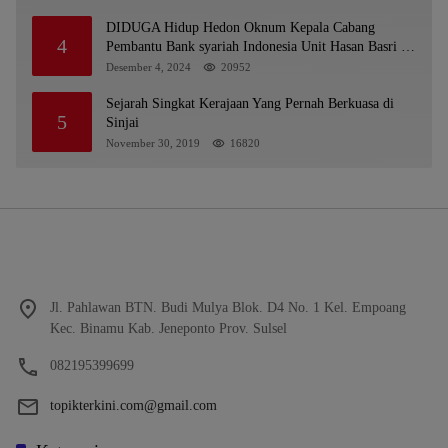
DIDUGA Hidup Hedon Oknum Kepala Cabang
4
Pembantu Bank syariah Indonesia Unit Hasan Basri di
Banjarmasin Tipu Nasabah Prioritasnya Hingga
Desember 4, 2024
20952
Milyaran Rupiah dan Bilyet Giro Tidak Terdaftar,
OJK Kalsel : Bertemu Tanggal 11
Sejarah Singkat Kerajaan Yang Pernah Berkuasa di
5
Sinjai
November 30, 2019
16820
Jl. Pahlawan BTN. Budi Mulya Blok. D4 No. 1 Kel. Empoang
Kec. Binamu Kab. Jeneponto Prov. Sulsel
082195399699
topikterkini.com@gmail.com