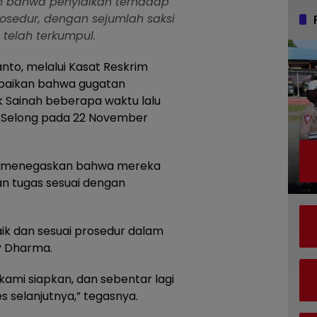
n bahwa penyidikan terhadap
prosedur, dengan sejumlah saksi
 telah terkumpul.
nto, melalui Kasat Reskrim
paikan bahwa gugatan
k Sainah beberapa waktu lalu
ri Selong pada 22 November
ian menegaskan bahwa mereka
an tugas sesuai dengan
aik dan sesuai prosedur dalam
P Dharma.
kami siapkan, dan sebentar lagi
s selanjutnya,” tegasnya.