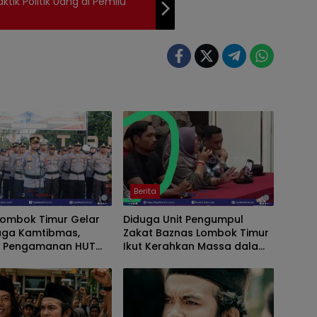
ik Politik Uang di Pemilu
Berita
Lombok Timur Gelar
Diduga Unit Pengumpul
iaga Kamtibmas,
Zakat Baznas Lombok Timur
t Pengamanan HUT
Ikut Kerahkan Massa dalam
I dan Kunjungan
Aksi Solidaritas di Polres