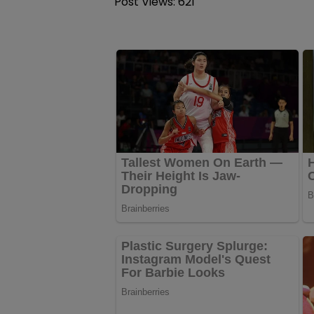
Post Views:
621