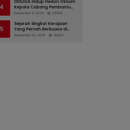
DIDUGA Hidup Hedon Oknum
4
Kepala Cabang Pembantu
Bank syariah Indonesia Unit
Desember 4, 2024
20952
Hasan Basri di Banjarmasin
Tipu Nasabah Prioritasnya
Sejarah Singkat Kerajaan
5
Hingga Milyaran Rupiah dan
Yang Pernah Berkuasa di
Bilyet Giro Tidak Terdaftar,
Sinjai
November 30, 2019
16820
OJK Kalsel : Bertemu Tanggal
11