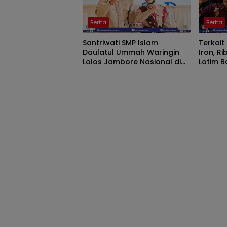
Berita
Berita
Santriwati SMP Islam
Terkait
Daulatul Ummah Waringin
Iron, R
Lolos Jambore Nasional di
Lotim B
Cibubur Jakarta Timur
KSPN da
Siap Ko
Kantor 