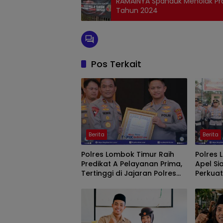
RAMAINYA Spanduk Menolak Prakt
Tahun 2024
Pos Terkait
Berita
Berita
Polres Lombok Timur Raih
Polres 
Predikat A Pelayanan Prima,
Apel S
Tertinggi di Jajaran Polres
Perkua
Polda NTB
Ke-81 R
Kapolri