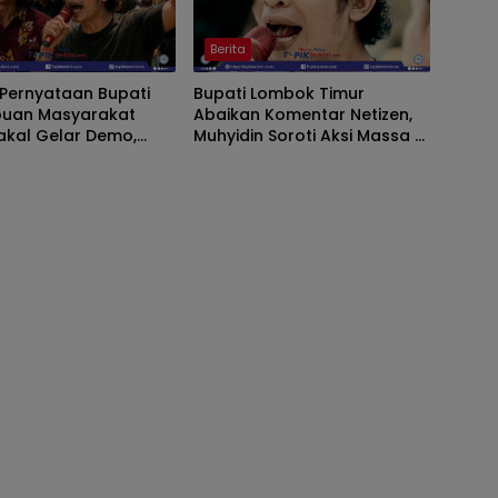
Berita
 Pernyataan Bupati
Bupati Lombok Timur
ibuan Masyarakat
Abaikan Komentar Netizen,
akal Gelar Demo,
Muhyidin Soroti Aksi Massa di
n Konsorsium Aktivis
Tengah Kelangkaan BBM
nsolidasi dan Kepung
Bupati