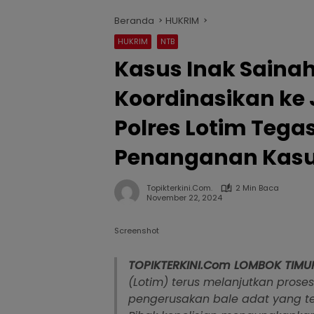
Beranda
HUKRIM
HUKRIM
NTB
Kasus Inak Sainah
Koordinasikan ke 
Polres Lotim Tega
Penanganan Kas
Topikterkini.com.
2 Min Baca
November 22, 2024
Screenshot
TOPIKTERKINI.Com
LOMBOK
TIMU
(Lotim) terus melanjutkan pros
pengerusakan bale adat yang te