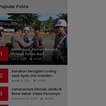
Popular Posts
Melanggar Aturan, Perwira
1
Polwan Polres Buol
Diberhentikan Tidak Dengan
Juli 8, 2024
47739
Hormat Dari Dinas Kepolisian
Kenakan Seragam Loreng
2
saat Apel, Unit Inteldim
1426/Takalar Datangi
Maret 16, 2021
27563
Kediaman Kasatpol PP
Lamarannya Ditolak, Lelaki di
3
Bone Sebar Video Pornonya
November 25, 2020
23084