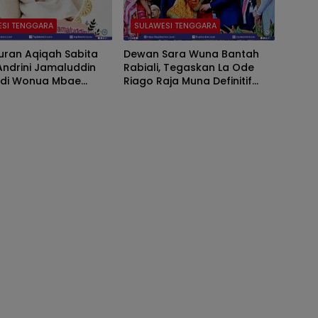
ESI TENGGARA
SULAWESI TENGGARA
uran Aqiqah Sabita
Dewan Sara Wuna Bantah
 Andrini Jamaluddin
Rabiali, Tegaskan La Ode
r di Wonua Mbae
Riago Raja Muna Definitif
 Berlangsung
yang Sah Secara Adat
t