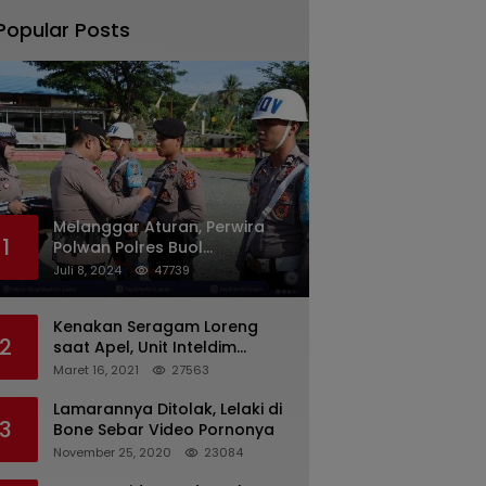
Popular Posts
Melanggar Aturan, Perwira
1
Polwan Polres Buol
Diberhentikan Tidak Dengan
Juli 8, 2024
47739
Hormat Dari Dinas Kepolisian
Kenakan Seragam Loreng
2
saat Apel, Unit Inteldim
1426/Takalar Datangi
Maret 16, 2021
27563
Kediaman Kasatpol PP
Lamarannya Ditolak, Lelaki di
3
Bone Sebar Video Pornonya
November 25, 2020
23084