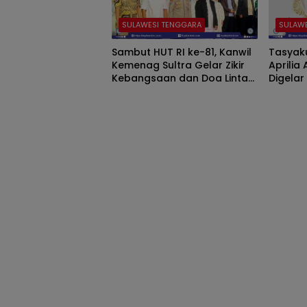
SULAWESI TENGGARA
SULAW
Sambut HUT RI ke-81, Kanwil
Tasyak
Kemenag Sultra Gelar Zikir
Aprilia
Kebangsaan dan Doa Lintas
Digela
Iman Gaungkan Persatuan
Konawe
khidma