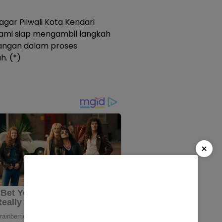
ar Pilwali Kota Kendari
. Kami siap mengambil langkah
rangan dalam proses
h. (*)
×