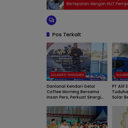
Bertepatan dengan HUT Pemp
Pos Terkait
SULAWESI TENGGARA
SULAW
Danlanal Kendari Gelar
PT Alif
Coffee Morning Bersama
Tuduha
Insan Pers, Perkuat Sinergi
Solar B
Informasi Publik di Sultra
Operasi