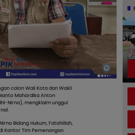
ngan calon Wali Kota dan Wakil
dhianto Mahardika Anton
dhi-Nirna), mengklaim unggul
nal.
rna Bidang Hukum, Fatahillah,
r di Kantor Tim Pemenangan