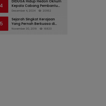
DIDUGA Hidup Hedon Oknum
4
Kepala Cabang Pembantu
Bank syariah Indonesia Unit
Desember 4, 2024
20952
Hasan Basri di Banjarmasin
Tipu Nasabah Prioritasnya
Sejarah Singkat Kerajaan
5
Hingga Milyaran Rupiah dan
Yang Pernah Berkuasa di
Bilyet Giro Tidak Terdaftar,
Sinjai
November 30, 2019
16820
OJK Kalsel : Bertemu Tanggal
11