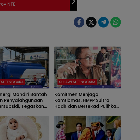
rov NTB
ESI TENGGARA
SULAWESI TENGGARA
 Energi Mandiri Bantah
Komitmen Menjaga
n Penyalahgunaan
Kamtibmas, HMPP Sultra
ersubsidi, Tegaskan
Hadir dan Bertekad Pulihkan
onal Sesuai Regulasi
Citra dan Kemitraan dengan
Kepolisian