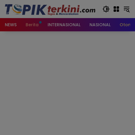
Langsung
ke
konten
NEWS
Berita
INTERNASIONAL
NASIONAL
Otomot