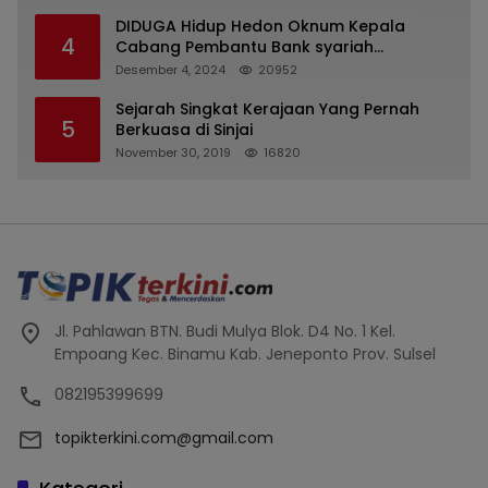
DIDUGA Hidup Hedon Oknum Kepala
4
Cabang Pembantu Bank syariah
Indonesia Unit Hasan Basri di Banjarmasin
Desember 4, 2024
20952
Tipu Nasabah Prioritasnya Hingga
Milyaran Rupiah dan Bilyet Giro Tidak
Sejarah Singkat Kerajaan Yang Pernah
5
Terdaftar, OJK Kalsel : Bertemu Tanggal 11
Berkuasa di Sinjai
November 30, 2019
16820
Jl. Pahlawan BTN. Budi Mulya Blok. D4 No. 1 Kel.
Empoang Kec. Binamu Kab. Jeneponto Prov. Sulsel
082195399699
topikterkini.com@gmail.com