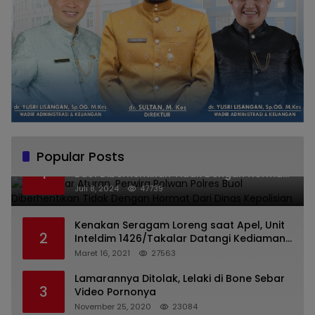
Popular Posts
Melanggar Aturan, Perwira Polwan Polres
1
Buol Diberhentikan Tidak Dengan Hormat
Dari Dinas Kepolisian
Juli 8, 2024
47739
Kenakan Seragam Loreng saat Apel, Unit
2
Inteldim 1426/Takalar Datangi Kediaman
Kasatpol PP
Maret 16, 2021
27563
Lamarannya Ditolak, Lelaki di Bone Sebar
3
Video Pornonya
November 25, 2020
23084