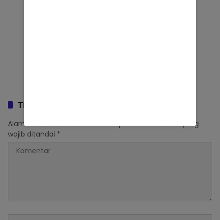
Tinggalkan Balasan
Alamat email Anda tidak akan dipublikasikan.
Ruas yang
wajib ditandai
*