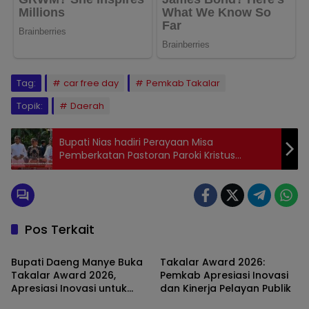
Tag:
car free day
Pemkab Takalar
Topik:
Daerah
Bupati Nias hadiri Perayaan Misa
Pemberkatan Pastoran Paroki Kristus
Gembala Baik Gunungsitoli
Pos Terkait
TAKALAR
TAKALAR
Bupati Daeng Manye Buka
Takalar Award 2026:
Takalar Award 2026,
Pemkab Apresiasi Inovasi
Apresiasi Inovasi untuk
dan Kinerja Pelayan Publik
TAKALAR
TAKALAR
Percepatan Pelayanan