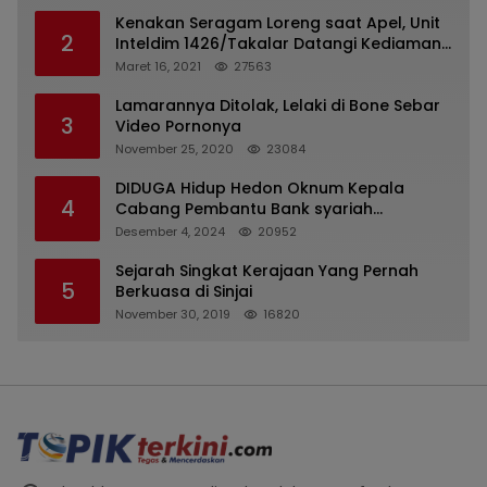
Kenakan Seragam Loreng saat Apel, Unit
2
Inteldim 1426/Takalar Datangi Kediaman
Kasatpol PP
Maret 16, 2021
27563
Lamarannya Ditolak, Lelaki di Bone Sebar
3
Video Pornonya
November 25, 2020
23084
DIDUGA Hidup Hedon Oknum Kepala
4
Cabang Pembantu Bank syariah
Indonesia Unit Hasan Basri di Banjarmasin
Desember 4, 2024
20952
Tipu Nasabah Prioritasnya Hingga
Milyaran Rupiah dan Bilyet Giro Tidak
Sejarah Singkat Kerajaan Yang Pernah
5
Terdaftar, OJK Kalsel : Bertemu Tanggal 11
Berkuasa di Sinjai
November 30, 2019
16820