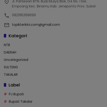
Jl. Pahlawan BTN. Budi Mulya Blok. D4 No. 1 Kel.
Empoang Kec. Binamu Kab. Jeneponto Prov. Sulsel
082195399699
topikterkini.com@gmail.com
Kategori
NTB
DAERAH
Uncategorized
SULTENG
TAKALAR
Label
PJ Bupati
Bupati Takalar