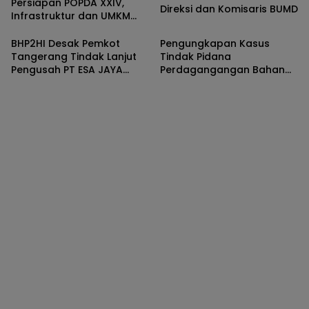
Persiapan POPDA XXIV,
Direksi dan Komisaris BUMD
Infrastruktur dan UMKM
Jadi Perhatian
BHP2HI Desak Pemkot
Pengungkapan Kasus
Tangerang Tindak Lanjut
Tindak Pidana
Pengusah PT ESA JAYA
Perdagangangan Bahan
PUTRA Yang Diduga Belum
Berbahaya Sodium
Mengantongi Izin.
Cyanide (Sianida).