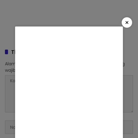
×
Tinggalkan Balasan
Alamat email Anda tidak akan dipublikasikan.
Ruas yang
wajib ditandai
*