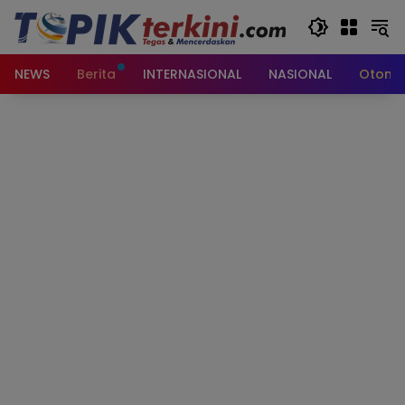
Langsung
ke
konten
NEWS
Berita
INTERNASIONAL
NASIONAL
Otomot