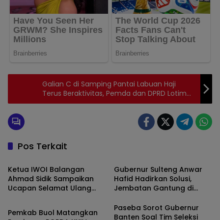
Galian C di Samping Pantai Labuan Haji
Terus Beraktivitas, Pemda dan DPRD Lotim
Bungkam, Masyarakat Siap Gedor Kantor
Bupati!
Pos Terkait
Uncategorized
Uncategorized
Ketua IWOI Balangan
Gubernur Sulteng Anwar
Ahmad Sidik Sampaikan
Hafid Hadirkan Solusi,
Ucapan Selamat Ulang
Jembatan Gantung di
Uncategorized
Tahun kepada Ketua DPRD
Mansungkang Segera
Hj. Lindawati
Dibangun
Paseba Sorot Gubernur
Pemkab Buol Matangkan
Banten Soal Tim Seleksi