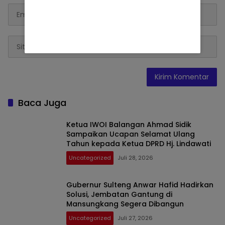
Baca Juga
Ketua IWOI Balangan Ahmad Sidik
Sampaikan Ucapan Selamat Ulang
Tahun kepada Ketua DPRD Hj. Lindawati
Uncategorized
Juli 28, 2026
Gubernur Sulteng Anwar Hafid Hadirkan
Solusi, Jembatan Gantung di
Mansungkang Segera Dibangun
Uncategorized
Juli 27, 2026