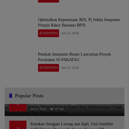
Optimalkan Kepesertaan JKN, Pj Sekda Jeneponto
Pimpin Rakor Bersama BPJS
JENEPONTO
Juli 23, 2026
Pemkab Jeneponto Resmi Luncurkan Proyek
Perubahan SI-PAKATAU
JENEPONTO
Juli 23, 2026
Popular Posts
Melanggar Aturan, Perwira Polwan Polres Buol
1
Diberhentikan Tidak Dengan Hormat Dari Dinas
Kepolisian
Juli 8, 2024
47740
Kenakan Seragam Loreng saat Apel, Unit Inteldim