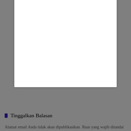
Tinggalkan Balasan
Alamat email Anda tidak akan dipublikasikan.
Ruas yang wajib ditandai