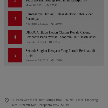
2
1426/Takalar Datangi Kediaman Kasatpol PP
Maret 16, 2021
27563
Lamarannya Ditolak, Lelaki di Bone Sebar Video
3
Pornonya
November 25, 2020
23084
DIDUGA Hidup Hedon Oknum Kepala Cabang
4
Pembantu Bank syariah Indonesia Unit Hasan Basri di
Banjarmasin Tipu Nasabah Prioritasnya Hingga
Desember 4, 2024
20952
Milyaran Rupiah dan Bilyet Giro Tidak Terdaftar,
OJK Kalsel : Bertemu Tanggal 11
Sejarah Singkat Kerajaan Yang Pernah Berkuasa di
5
Sinjai
November 30, 2019
16824
Jl. Pahlawan BTN. Budi Mulya Blok. D4 No. 1 Kel. Empoang
Kec. Binamu Kab. Jeneponto Prov. Sulsel