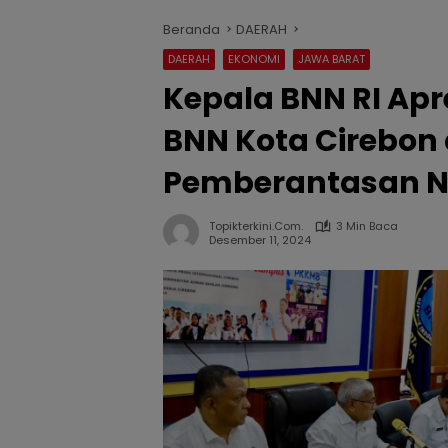
Beranda
DAERAH
DAERAH
EKONOMI
JAWA BARAT
Kepala BNN RI Apr
BNN Kota Cirebo
Pemberantasan 
Topikterkini.com.
3 Min Baca
Desember 11, 2024