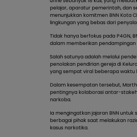
urine sebanyak 18 kali, yang meliba
pelajar, aparatur pemerintah, dan s
menunjukkan komitmen BNN Kota C
lingkungan yang bebas dari penyala
Tidak hanya berfokus pada P4GN, BN
dalam memberikan pendampingan s
Salah satunya adalah melalui pende
penolakan pendirian gereja di Kelu
yang sempat viral beberapa waktu l
Dalam kesempatan tersebut, Mart
pentingnya kolaborasi antar-stak
narkoba.
Ia mengingatkan jajaran BNN untuk 
berbagai pihak saat melakukan razia
kasus narkotika.