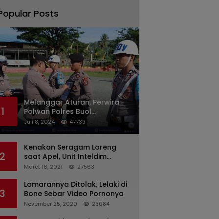
Popular Posts
Melanggar Aturan, Perwira
1
Polwan Polres Buol
Diberhentikan Tidak Dengan
Juli 8, 2024
47739
Hormat Dari Dinas Kepolisian
Kenakan Seragam Loreng
2
saat Apel, Unit Inteldim
1426/Takalar Datangi
Maret 16, 2021
27563
Kediaman Kasatpol PP
Lamarannya Ditolak, Lelaki di
3
Bone Sebar Video Pornonya
November 25, 2020
23084