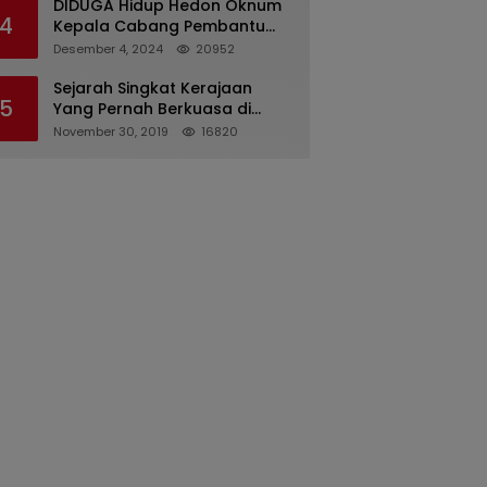
DIDUGA Hidup Hedon Oknum
4
Kepala Cabang Pembantu
Bank syariah Indonesia Unit
Desember 4, 2024
20952
Hasan Basri di Banjarmasin
Tipu Nasabah Prioritasnya
Sejarah Singkat Kerajaan
5
Hingga Milyaran Rupiah dan
Yang Pernah Berkuasa di
Bilyet Giro Tidak Terdaftar,
Sinjai
November 30, 2019
16820
OJK Kalsel : Bertemu Tanggal
11