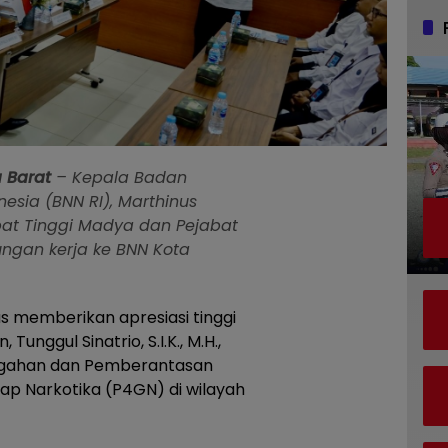
a
Barat
– Kepala Badan
nesia (BNN RI), Marthinus
jabat Tinggi Madya dan Pejabat
ungan kerja ke BNN Kota
s memberikan apresiasi tinggi
Tunggul Sinatrio, S.I.K., M.H.,
egahan dan Pemberantasan
p Narkotika (P4GN) di wilayah