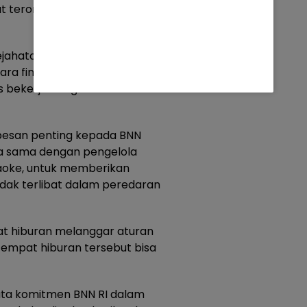
t terorganisir dan memiliki
jahatan terstruktur. Mereka
cara finansial maupun
rus bekerja dengan hati-hati dan
pesan penting kepada BNN
a sama dengan pengelola
aoke, untuk memberikan
dak terlibat dalam peredaran
at hiburan melanggar aturan
tempat hiburan tersebut bisa
yata komitmen BNN RI dalam