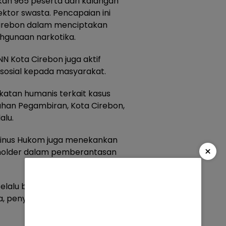
tkan 965 peserta dari kalangan
ektor swasta. Pencapaian ini
irebon dalam menciptakan
hgunaan narkotika.
N Kota Cirebon juga aktif
osial kepada masyarakat.
katan humanis terkait kasus
rahan Pegambiran, Kota Cirebon,
alu.
hinus Hukom juga menekankan
×
eholder dalam pemberantasan
selalu berkoordinasi dengan
, penyelidikan, dan penyidikan