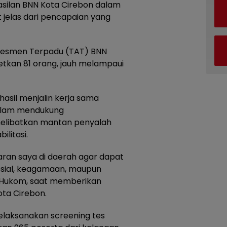
silan BNN Kota Cirebon dalam
 jelas dari pencapaian yang
Asesmen Terpadu (TAT) BNN
etkan 81 orang, jauh melampaui
rhasil menjalin kerja sama
 dalam mendukung
elibatkan mantan penyalah
litasi.
jaran saya di daerah agar dapat
osial, keagamaan, maupun
s Hukom, saat memberikan
ta Cirebon.
melaksanakan screening tes