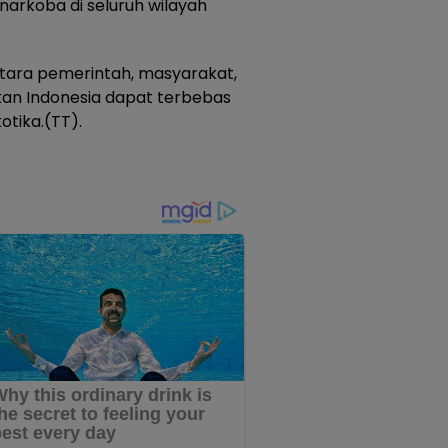
rkoba di seluruh wilayah
.
ntara pemerintah, masyarakat,
pkan Indonesia dapat terbebas
tika.(TT).