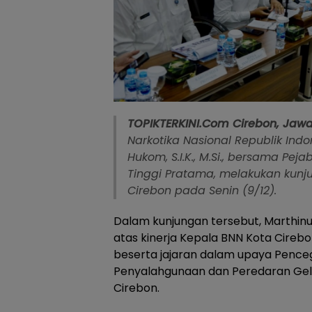
TOPIKTERKINI.Com Cirebon,
Jaw
Narkotika Nasional Republik Indo
Hukom, S.I.K., M.Si., bersama Pe
Tinggi Pratama, melakukan kunj
Cirebon pada Senin (9/12).
Dalam kunjungan tersebut, Marthinu
atas kinerja Kepala BNN Kota Cirebon, 
beserta jajaran dalam upaya Penc
Penyalahgunaan dan Peredaran Gela
Cirebon.