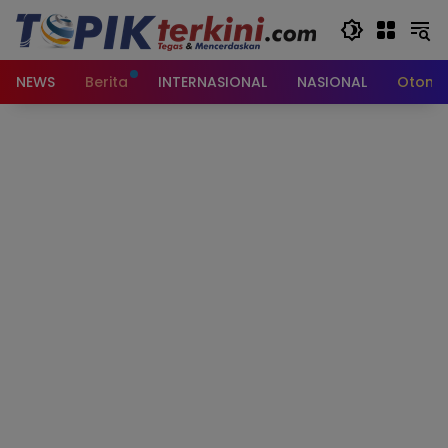
Langsung
ke
konten
NEWS
Berita
INTERNASIONAL
NASIONAL
Otomot