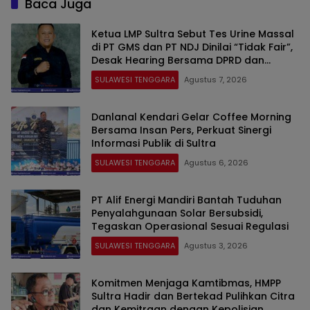
Baca Juga
Ketua LMP Sultra Sebut Tes Urine Massal
di PT GMS dan PT NDJ Dinilai “Tidak Fair”,
Desak Hearing Bersama DPRD dan
Siapkan Aksi Jilid II
SULAWESI TENGGARA
Agustus 7, 2026
Danlanal Kendari Gelar Coffee Morning
Bersama Insan Pers, Perkuat Sinergi
Informasi Publik di Sultra
SULAWESI TENGGARA
Agustus 6, 2026
PT Alif Energi Mandiri Bantah Tuduhan
Penyalahgunaan Solar Bersubsidi,
Tegaskan Operasional Sesuai Regulasi
SULAWESI TENGGARA
Agustus 3, 2026
Komitmen Menjaga Kamtibmas, HMPP
Sultra Hadir dan Bertekad Pulihkan Citra
dan Kemitraan dengan Kepolisian