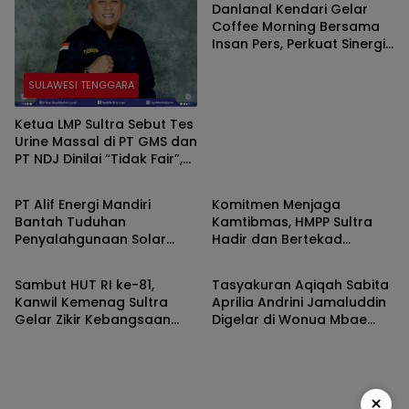
Danlanal Kendari Gelar
Coffee Morning Bersama
Insan Pers, Perkuat Sinergi
Informasi Publik di Sultra
SULAWESI TENGGARA
Ketua LMP Sultra Sebut Tes
Urine Massal di PT GMS dan
PT NDJ Dinilai “Tidak Fair”,
SULAWESI TENGGARA
SULAWESI TENGGARA
Desak Hearing Bersama
DPRD dan Siapkan Aksi Jilid
PT Alif Energi Mandiri
Komitmen Menjaga
II
Bantah Tuduhan
Kamtibmas, HMPP Sultra
Penyalahgunaan Solar
Hadir dan Bertekad
SULAWESI TENGGARA
SULAWESI TENGGARA
Bersubsidi, Tegaskan
Pulihkan Citra dan
Operasional Sesuai
Kemitraan dengan
Sambut HUT RI ke-81,
Tasyakuran Aqiqah Sabita
Regulasi
Kepolisian
Kanwil Kemenag Sultra
Aprilia Andrini Jamaluddin
Gelar Zikir Kebangsaan
Digelar di Wonua Mbae
dan Doa Lintas Iman
Konawe Berlangsung
Gaungkan Persatuan
khidmat
×