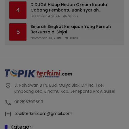
DIDUGA Hidup Hedon Oknum Kepala
4
Cabang Pembantu Bank syariah
Indonesia Unit Hasan Basri di Banjarmasin
Desember 4, 2024
20952
Tipu Nasabah Prioritasnya Hingga
Milyaran Rupiah dan Bilyet Giro Tidak
Sejarah Singkat Kerajaan Yang Pernah
5
Terdaftar, OJK Kalsel : Bertemu Tanggal 11
Berkuasa di Sinjai
November 30, 2019
16820
Jl. Pahlawan BTN. Budi Mulya Blok. D4 No. 1 Kel.
Empoang Kec. Binamu Kab. Jeneponto Prov. Sulsel
082195399699
topikterkini.com@gmail.com
Kategori