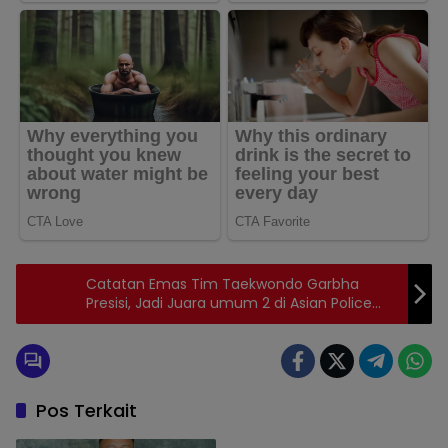
Catatan Emas Tim Taekwondo Garbha
Presisi, Jadi Juara umum 2 di Asian Police
Championship Open 2024
Pos Terkait
SULAWESI TENGGARA