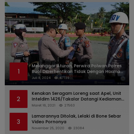
Melanggar Aturan, Perwira Polwan Polres
1
Buol Diberhentikan Tidak Dengan Hormat
Dari Dinas Kepolisian
Juli 8, 2024
47739
Kenakan Seragam Loreng saat Apel, Unit
2
Inteldim 1426/Takalar Datangi Kediaman
Kasatpol PP
Maret 16, 2021
27563
Lamarannya Ditolak, Lelaki di Bone Sebar
3
Video Pornonya
November 25, 2020
23084