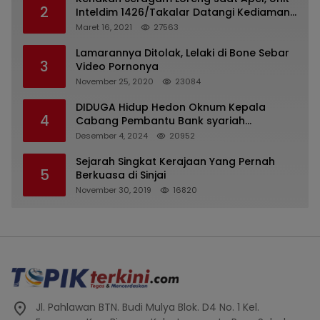
2
Inteldim 1426/Takalar Datangi Kediaman
Kasatpol PP
Maret 16, 2021
27563
Lamarannya Ditolak, Lelaki di Bone Sebar
3
Video Pornonya
November 25, 2020
23084
DIDUGA Hidup Hedon Oknum Kepala
4
Cabang Pembantu Bank syariah
Indonesia Unit Hasan Basri di Banjarmasin
Desember 4, 2024
20952
Tipu Nasabah Prioritasnya Hingga
Milyaran Rupiah dan Bilyet Giro Tidak
Sejarah Singkat Kerajaan Yang Pernah
5
Terdaftar, OJK Kalsel : Bertemu Tanggal 11
Berkuasa di Sinjai
November 30, 2019
16820
Jl. Pahlawan BTN. Budi Mulya Blok. D4 No. 1 Kel.