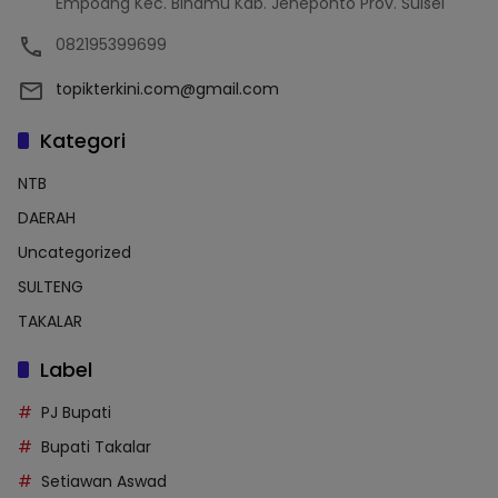
Empoang Kec. Binamu Kab. Jeneponto Prov. Sulsel
082195399699
topikterkini.com@gmail.com
Kategori
NTB
DAERAH
Uncategorized
SULTENG
TAKALAR
Label
PJ Bupati
Bupati Takalar
Setiawan Aswad