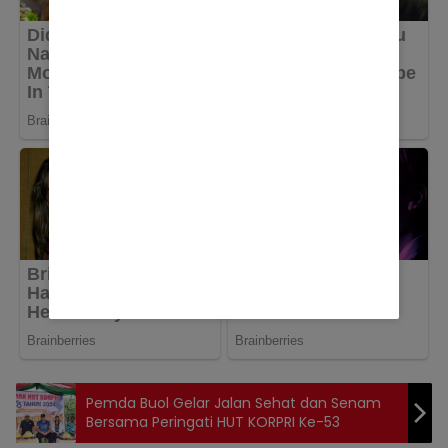
Pemda Buol Gelar Jalan Sehat dan Senam
Bersama Peringati HUT KORPRI Ke-53