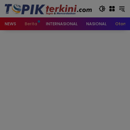
Langsung
ke
konten
NEWS
Berita
INTERNASIONAL
NASIONAL
Otomot