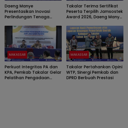
Daeng Manye
Takalar Terima Sertifikat
Presentasikan Inovasi
Peserta Terpilih Jamsostek
Perlindungan Tenaga
Award 2026, Daeng Manye
Kerja, Takalar Optimis Raih
Perkuat Komitmen Lindungi
Jamsostek Award Sulsel
Pekerja
2026
MAKASSAR
MAKASSAR
Perkuat Integritas PA dan
Takalar Pertahankan Opini
KPA, Pemkab Takalar Gelar
WTP, Sinergi Pemkab dan
Pelatihan Pengadaan
DPRD Berbuah Prestasi
Barjas