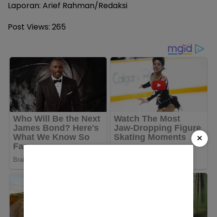
Laporan: Arief Rahman/Redaksi
Post Views:
265
×