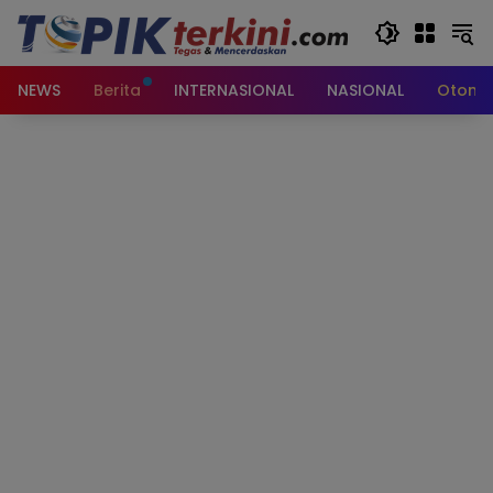
Langsung
ke
konten
NEWS
Berita
INTERNASIONAL
NASIONAL
Otomot