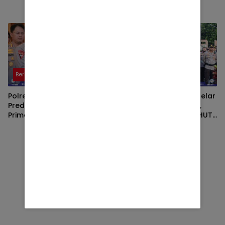
Bersihkan Masjid dan
Lingkungan di Desa Songak
Berita
Berita
Polres Lombok Timur Raih
Polres Lombok Timur Gelar
Predikat A Pelayanan
Apel Siaga Kamtibmas,
Prima, Tertinggi di Jajaran
Perkuat Pengamanan HUT
Polres Polda NTB
Ke-81 RI dan Kunjungan
Kapolri