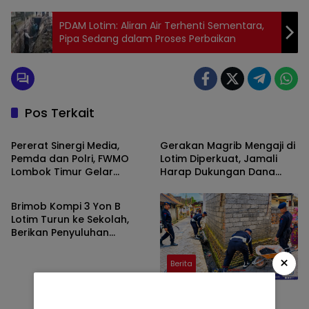
PDAM Lotim: Aliran Air Terhenti Sementara,
Pipa Sedang dalam Proses Perbaikan
Pos Terkait
Berita
Berita
Pererat Sinergi Media,
Gerakan Magrib Mengaji di
Pemda dan Polri, FWMO
Lotim Diperkuat, Jamali
Lombok Timur Gelar
Harap Dukungan Dana
Berita
Mancing Kemerdekaan
Aspirasi DPRD
Brimob Kompi 3 Yon B
Lotim Turun ke Sekolah,
Berikan Penyuluhan
Bahaya Narkoba dan Latih
SAR Siswa SMK NW Benteng
×
Berita
Brimob Kompi 3 Yon B
Lotim Bersama Warga