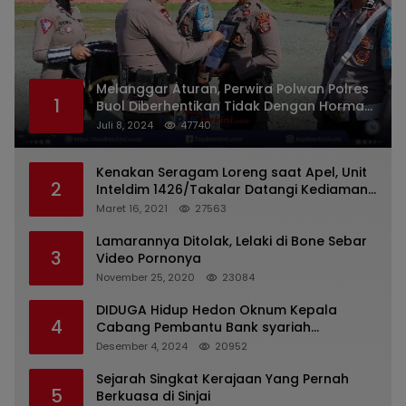
Melanggar Aturan, Perwira Polwan Polres
1
Buol Diberhentikan Tidak Dengan Hormat
Dari Dinas Kepolisian
Juli 8, 2024
47740
Kenakan Seragam Loreng saat Apel, Unit
2
Inteldim 1426/Takalar Datangi Kediaman
Kasatpol PP
Maret 16, 2021
27563
Lamarannya Ditolak, Lelaki di Bone Sebar
3
Video Pornonya
November 25, 2020
23084
DIDUGA Hidup Hedon Oknum Kepala
4
Cabang Pembantu Bank syariah
Indonesia Unit Hasan Basri di Banjarmasin
Desember 4, 2024
20952
Tipu Nasabah Prioritasnya Hingga
Milyaran Rupiah dan Bilyet Giro Tidak
Sejarah Singkat Kerajaan Yang Pernah
5
Terdaftar, OJK Kalsel : Bertemu Tanggal 11
Berkuasa di Sinjai