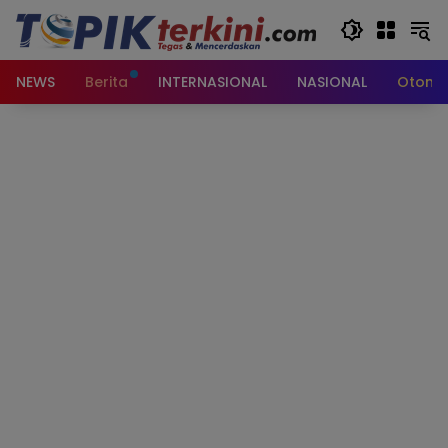
Langsung
ke
konten
NEWS
Berita
INTERNASIONAL
NASIONAL
Otomot