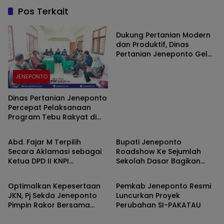
Pos Terkait
JENEPONTO
Dukung Pertanian Modern
dan Produktif, Dinas
Pertanian Jeneponto Gelar
Pelatihan Pengoperasian
dan Perawatan Alsintan
JENEPONTO
TR4 ARBOS di Bulujaya
Dinas Pertanian Jeneponto
Percepat Pelaksanaan
Program Tebu Rakyat di
JENEPONTO
JENEPONTO
Bangkala Barat
Abd. Fajar M Terpilih
Bupati Jeneponto
Secara Aklamasi sebagai
Roadshow Ke Sejumlah
Ketua DPD II KNPI
Sekolah Dasar Bagikan
JENEPONTO
JENEPONTO
Kabupaten Jeneponto
Seragam Gratis
Periode 2026–2029
Optimalkan Kepesertaan
Pemkab Jeneponto Resmi
JKN, Pj Sekda Jeneponto
Luncurkan Proyek
Pimpin Rakor Bersama
Perubahan SI-PAKATAU
BPJS