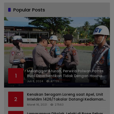
Popular Posts
Melanggar Aturan, Perwira Polwan Polres
1
Buol Diberhentikan Tidak Dengan Hormat
Dari Dinas Kepolisian
Juli 8, 2024
47739
Kenakan Seragam Loreng saat Apel, Unit
2
Inteldim 1426/Takalar Datangi Kediaman
Kasatpol PP
Maret 16, 2021
27563
Lamarannya Ditolak, Lelaki di Bone Sebar