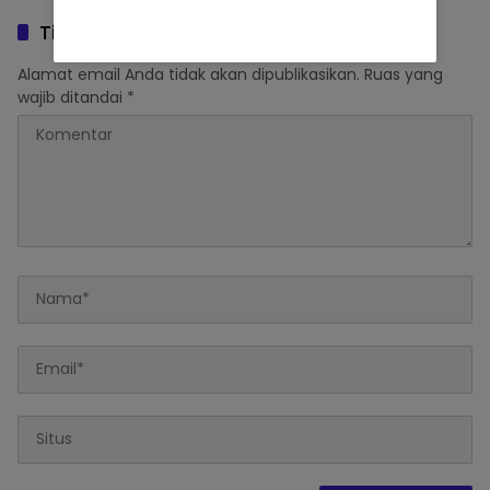
Tinggalkan Balasan
Alamat email Anda tidak akan dipublikasikan.
Ruas yang
wajib ditandai
*