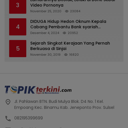
3
Video Pornonya
November 25, 2020
23084
DIDUGA Hidup Hedon Oknum Kepala
4
Cabang Pembantu Bank syariah
Indonesia Unit Hasan Basri di Banjarmasin
Desember 4, 2024
20952
Tipu Nasabah Prioritasnya Hingga
Milyaran Rupiah dan Bilyet Giro Tidak
Sejarah Singkat Kerajaan Yang Pernah
5
Terdaftar, OJK Kalsel : Bertemu Tanggal 11
Berkuasa di Sinjai
November 30, 2019
16820
Jl. Pahlawan BTN. Budi Mulya Blok. D4 No. 1 Kel.
Empoang Kec. Binamu Kab. Jeneponto Prov. Sulsel
082195399699