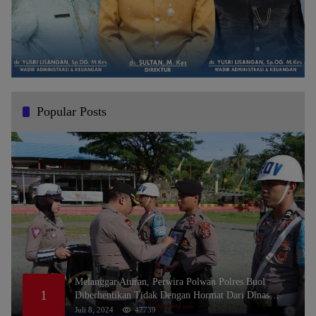
Popular Posts
Melanggar Aturan, Perwira Polwan Polres Buol
1
Diberhentikan Tidak Dengan Hormat Dari Dinas
Kepolisian
Juli 8, 2024
47739