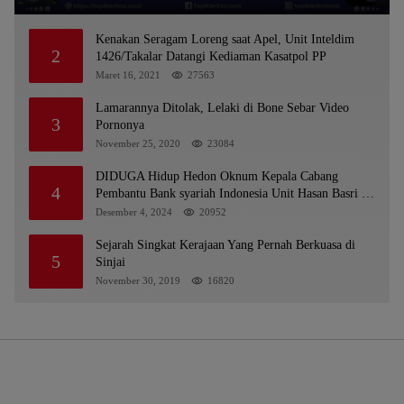
Kenakan Seragam Loreng saat Apel, Unit Inteldim
2
1426/Takalar Datangi Kediaman Kasatpol PP
Maret 16, 2021
27563
Lamarannya Ditolak, Lelaki di Bone Sebar Video
3
Pornonya
November 25, 2020
23084
DIDUGA Hidup Hedon Oknum Kepala Cabang
4
Pembantu Bank syariah Indonesia Unit Hasan Basri di
Banjarmasin Tipu Nasabah Prioritasnya Hingga
Desember 4, 2024
20952
Milyaran Rupiah dan Bilyet Giro Tidak Terdaftar,
OJK Kalsel : Bertemu Tanggal 11
Sejarah Singkat Kerajaan Yang Pernah Berkuasa di
5
Sinjai
November 30, 2019
16820