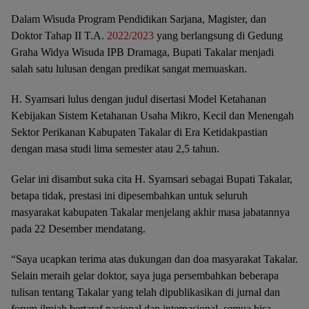
Dalam Wisuda Program Pendidikan Sarjana, Magister, dan
Doktor Tahap II T.A.
2022/2023
yang berlangsung di Gedung
Graha Widya Wisuda IPB Dramaga, Bupati Takalar menjadi
salah satu lulusan dengan predikat sangat memuaskan.
H. Syamsari lulus dengan judul disertasi Model Ketahanan
Kebijakan Sistem Ketahanan Usaha Mikro, Kecil dan Menengah
Sektor Perikanan Kabupaten Takalar di Era Ketidakpastian
dengan masa studi lima semester atau 2,5 tahun.
Gelar ini disambut suka cita H. Syamsari sebagai Bupati Takalar,
betapa tidak, prestasi ini dipesembahkan untuk seluruh
masyarakat kabupaten Takalar menjelang akhir masa jabatannya
pada 22 Desember mendatang.
“Saya ucapkan terima atas dukungan dan doa masyarakat Takalar.
Selain meraih gelar doktor, saya juga persembahkan beberapa
tulisan tentang Takalar yang telah dipublikasikan di jurnal dan
forum ilmiah bertaraf nasional dan internasional, semua bisa