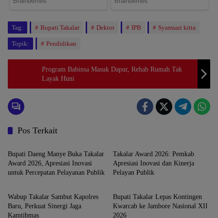
Tag:
Bupati Takalar
Dektor
IPB
Syamsari kitta
Topik:
Pendidikan
Program Babinsa Masuk Dapur, Rehab Rumah Tak
Layak Huni
Pos Terkait
TAKALAR
TAKALAR
Bupati Daeng Manye Buka Takalar
Takalar Award 2026: Pemkab
Award 2026, Apresiasi Inovasi
Apresiasi Inovasi dan Kinerja
untuk Percepatan Pelayanan Publik
Pelayan Publik
TAKALAR
TAKALAR
Wabup Takalar Sambut Kapolres
Bupati Takalar Lepas Kontingen
Baru, Perkuat Sinergi Jaga
Kwarcab ke Jambore Nasional XII
Kamtibmas
2026