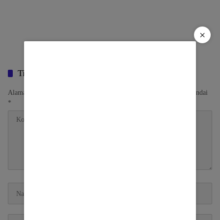
×
Tinggalkan Balasan
Alamat email Anda tidak akan dipublikasikan.
Ruas yang wajib ditandai
*