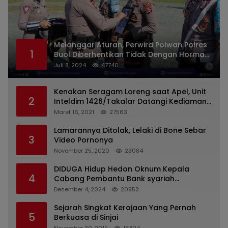
Melanggar Aturan, Perwira Polwan Polres
1
Buol Diberhentikan Tidak Dengan Hormat
Dari Dinas Kepolisian
Juli 8, 2024
47740
Kenakan Seragam Loreng saat Apel, Unit
2
Inteldim 1426/Takalar Datangi Kediaman
Kasatpol PP
Maret 16, 2021
27563
Lamarannya Ditolak, Lelaki di Bone Sebar
3
Video Pornonya
November 25, 2020
23084
DIDUGA Hidup Hedon Oknum Kepala
4
Cabang Pembantu Bank syariah
Indonesia Unit Hasan Basri di Banjarmasin
Desember 4, 2024
20952
Tipu Nasabah Prioritasnya Hingga
Milyaran Rupiah dan Bilyet Giro Tidak
Sejarah Singkat Kerajaan Yang Pernah
5
Terdaftar, OJK Kalsel : Bertemu Tanggal 11
Berkuasa di Sinjai