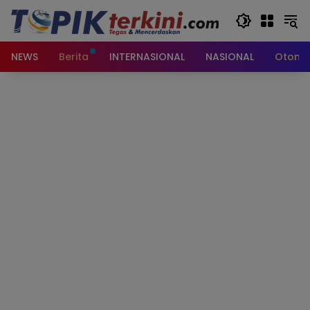
Langsung
ke
konten
NEWS
Berita
INTERNASIONAL
NASIONAL
Otomot