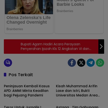
Bupati Agam Hadiri Acara Perayaan
Penyerahan Ijazah Kls 12 Angkatan VI dan
Wisuda Tahfiz Ponpes Darul Makmur Sungai
Cubadak Kec Baso.
Pos Terkait
MEDAN
MEDAN
Peninjauan Kembali Kasus
Kisah Muhammad Arifin
APD: AMMI Minta Keadilan
Lase dan Istri, Bukti
bagi Pejuang Pandemi
Universitas Medan Area
MEDAN
Berita
Mencetak Generasi Unggul
Teror Untuk Jurnalis !
Astaga… Tim Gabungan