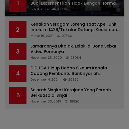
1
Buol Diberhentikan Tidak Dengan Hormat
Dari Dinas Kepolisian
Juli 8, 2024
47739
Kenakan Seragam Loreng saat Apel, Unit
2
Inteldim 1426/Takalar Datangi Kediaman
Kasatpol PP
Maret 16, 2021
27563
Lamarannya Ditolak, Lelaki di Bone Sebar
3
Video Pornonya
November 25, 2020
23084
DIDUGA Hidup Hedon Oknum Kepala
4
Cabang Pembantu Bank syariah
Indonesia Unit Hasan Basri di Banjarmasin
Desember 4, 2024
20952
Tipu Nasabah Prioritasnya Hingga
Milyaran Rupiah dan Bilyet Giro Tidak
Sejarah Singkat Kerajaan Yang Pernah
5
Terdaftar, OJK Kalsel : Bertemu Tanggal 11
Berkuasa di Sinjai
November 30, 2019
16820