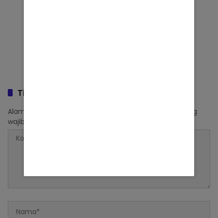
Tinggalkan Balasan
Alamat email Anda tidak akan dipublikasikan.
Ruas yang
wajib ditandai
*