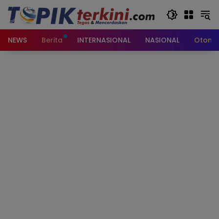
Langsung
ke
konten
NEWS
Berita
INTERNASIONAL
NASIONAL
Otomot