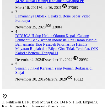
1426/Takalar Datangi Kediaman Kasatpol PP
Maret 16, 2021
Maret 16, 2021
27563
3
Lamarannya Ditolak, Lelaki di Bone Sebar Video
Pornonya
November 25, 2020
23084
4
DIDUGA Hidup Hedon Oknum Kepala Cabang
Pembantu Bank syariah Indonesia Unit Hasan Basri di
Banjarmasin Tipu Nasabah Prioritasnya Hingga
Milyaran Rupiah dan Bilyet Giro Tidak Terdaftar, OJK
Kalsel : Bertemu Tanggal 11
Desember 4, 2024
Desember 11, 2024
20952
5
Sejarah Singkat Kerajaan Yang Pernah Berkuasa di
Sinjai
November 30, 2019
Maret 9, 2020
16822
Jl. Pahlawan BTN. Budi Mulya Blok. D4 No. 1 Kel. Empoang
Kec. Binamu Kab. Jeneponto Prov. Sulsel