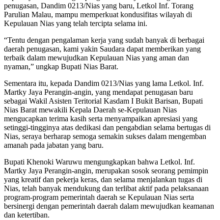
penugasan, Dandim 0213/Nias yang baru, Letkol Inf. Torang
Parulian Malau, mampu memperkuat kondusifitas wilayah di
Kepulauan Nias yang telah tercipta selama ini.
“Tentu dengan pengalaman kerja yang sudah banyak di berbagai
daerah penugasan, kami yakin Saudara dapat memberikan yang
terbaik dalam mewujudkan Kepulauan Nias yang aman dan
nyaman,” ungkap Bupati Nias Barat.
Sementara itu, kepada Dandim 0213/Nias yang lama Letkol. Inf.
Martky Jaya Perangin-angin, yang mendapat penugasan baru
sebagai Wakil Asisten Teritorial Kasdam I Bukit Barisan, Bupati
Nias Barat mewakili Kepala Daerah se-Kepulauan Nias
mengucapkan terima kasih serta menyampaikan apresiasi yang
setinggi-tingginya atas dedikasi dan pengabdian selama bertugas di
Nias, seraya berharap semoga semakin sukses dalam mengemban
amanah pada jabatan yang baru.
Bupati Khenoki Waruwu mengungkapkan bahwa Letkol. Inf.
Martky Jaya Perangin-angin, merupakan sosok seorang pemimpin
yang kreatif dan pekerja keras, dan selama menjalankan tugas di
Nias, telah banyak mendukung dan terlibat aktif pada pelaksanaan
program-program pemerintah daerah se Kepulauan Nias serta
bersinergi dengan pemerintah daerah dalam mewujudkan keamanan
dan ketertiban.