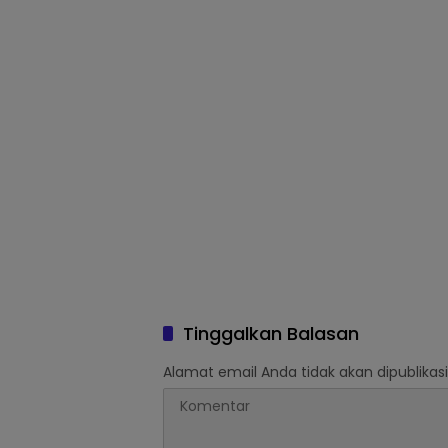
Umum Daerah di beberapa
KINERJ
UPTD Puskesmas
Tinggalkan Balasan
Alamat email Anda tidak akan dipublikasi