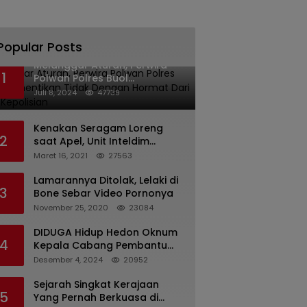
Popular Posts
Melanggar Aturan, Perwira
1
Polwan Polres Buol
Diberhentikan Tidak Dengan
Juli 8, 2024
47739
Hormat Dari Dinas Kepolisian
Kenakan Seragam Loreng
2
saat Apel, Unit Inteldim
1426/Takalar Datangi
Maret 16, 2021
27563
Kediaman Kasatpol PP
Lamarannya Ditolak, Lelaki di
3
Bone Sebar Video Pornonya
November 25, 2020
23084
DIDUGA Hidup Hedon Oknum
4
Kepala Cabang Pembantu
Bank syariah Indonesia Unit
Desember 4, 2024
20952
Hasan Basri di Banjarmasin
Tipu Nasabah Prioritasnya
Sejarah Singkat Kerajaan
5
Hingga Milyaran Rupiah dan
Yang Pernah Berkuasa di