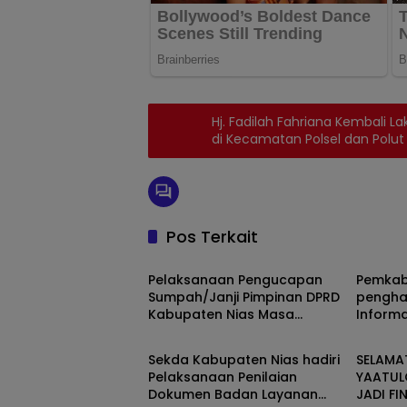
Hj. Fadilah Fahriana Kembali L
di Kecamatan Polsel dan Polut
Pos Terkait
NIAS
NIAS
Pelaksanaan Pengucapan
Pemkab
Sumpah/Janji Pimpinan DPRD
pengha
Kabupaten Nias Masa
Informa
NIAS
NIAS
Jabatan 2024-2029
Kategor
Sekda Kabupaten Nias hadiri
SELAMAT
Pelaksanaan Penilaian
YAATULO 
Dokumen Badan Layanan
JADI FI