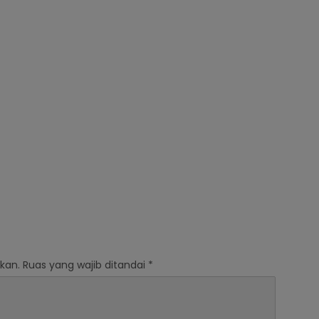
A PEMERINTAH DAERAH
KABUPATEN NIAS
kan.
Ruas yang wajib ditandai
*