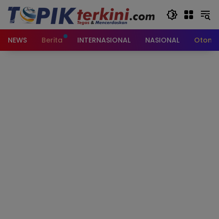
Langsung
ke
konten
NEWS
Berita
INTERNASIONAL
NASIONAL
Otomot