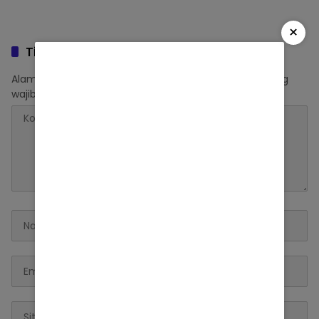
×
Tinggalkan Balasan
Alamat email Anda tidak akan dipublikasikan.
Ruas yang
wajib ditandai
*