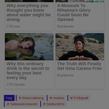
Tag:
Desa Laikang
marbo
PJ Bupati
Setiawan Aswad
Silaturahmi