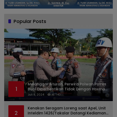
Popular Posts
Melanggar Aturan, Perwira Polwan Polres
1
Buol Diberhentikan Tidak Dengan Hormat
Dari Dinas Kepolisian
Juli 8, 2024
47740
Kenakan Seragam Loreng saat Apel, Unit
2
Inteldim 1426/Takalar Datangi Kediaman