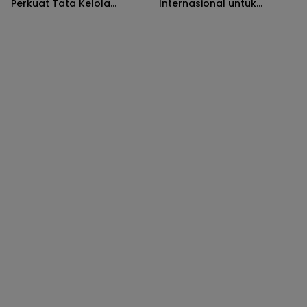
Perkuat Tata Kelola
Internasional untuk
Keuangan Desa
Wujudkan Sekolah
Berbahasa Inggris di
Takalar