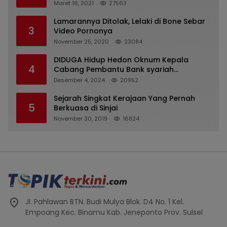
Kasatpol PP
Maret 16, 2021
27563
Lamarannya Ditolak, Lelaki di Bone Sebar
3
Video Pornonya
November 25, 2020
23084
DIDUGA Hidup Hedon Oknum Kepala
4
Cabang Pembantu Bank syariah
Indonesia Unit Hasan Basri di Banjarmasin
Desember 4, 2024
20952
Tipu Nasabah Prioritasnya Hingga
Milyaran Rupiah dan Bilyet Giro Tidak
Sejarah Singkat Kerajaan Yang Pernah
5
Terdaftar, OJK Kalsel : Bertemu Tanggal 11
Berkuasa di Sinjai
November 30, 2019
16824
Jl. Pahlawan BTN. Budi Mulya Blok. D4 No. 1 Kel.
Empoang Kec. Binamu Kab. Jeneponto Prov. Sulsel