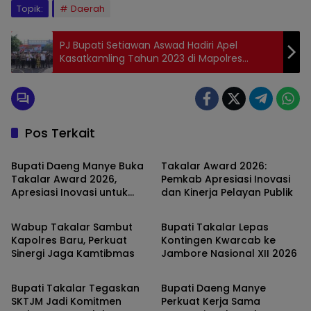
Topik:
Daerah
PJ Bupati Setiawan Aswad Hadiri Apel
Kasatkamling Tahun 2023 di Mapolres
Takalar
Pos Terkait
TAKALAR
TAKALAR
Bupati Daeng Manye Buka
Takalar Award 2026:
Takalar Award 2026,
Pemkab Apresiasi Inovasi
Apresiasi Inovasi untuk
dan Kinerja Pelayan Publik
TAKALAR
TAKALAR
Percepatan Pelayanan
Publik
Wabup Takalar Sambut
Bupati Takalar Lepas
Kapolres Baru, Perkuat
Kontingen Kwarcab ke
Sinergi Jaga Kamtibmas
Jambore Nasional XII 2026
TAKALAR
TAKALAR
Bupati Takalar Tegaskan
Bupati Daeng Manye
SKTJM Jadi Komitmen
Perkuat Kerja Sama