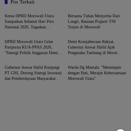
Pos Terkait
Morowali Utara
Morowali Utara
Ketua DPRD Morowali Utara
Bersama Tuhan Menyerbu Dari
Sampaikan Selamat Hari Pers
Langit, Ratusan Prajurit TNI
Nasional 2026, Tegaskan
Terjun di Morowali
Morowali Utara
Morowali Utara
Pentingnya Memahami Kritik
Wartawan
DPRD Morowali Utara Gelar
Demi Kesejahteraan Rakyat,
Paripurna KUA-PPAS 2026,
Gubernur Anwar Hafid Ajak
“Sinergi Politik Anggaran Demi
Pengusaha Tambang di Morut
Morowali Utara
Morowali Utara
Pembangunan Berkelanjutan”
Wujudkan Berani Lancar
Gubernur Anwar Hafid Kunjungi
Warda Dg Mamala: “Memimpin
PT GNI, Dorong Sinergi Investasi
dengan Hati, Merajut Kebersamaan
dan Pemberdayaan Masyarakat
Morowali Utara”
Morowali Utara