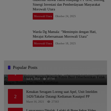
Sinergi Investasi dan Pemberdayaan Masyarakat
Morowali Utara
Morowali Utara
Oktober 24, 2025
Warda Dg Mamala: “Memimpin dengan Hati,
Merajut Kebersamaan Morowali Utara”
Morowali Utara
Oktober 18, 2025
Popular Posts
Melanggar Aturan, Perwira Polwan Polres Buol
1
Diberhentikan Tidak Dengan Hormat Dari Dinas
Kepolisian
Juli 8, 2024
47739
Kenakan Seragam Loreng saat Apel, Unit Inteldim
2
1426/Takalar Datangi Kediaman Kasatpol PP
Maret 16, 2021
27563
Lamarannya Ditolak, Lelaki di Bone Sebar Video