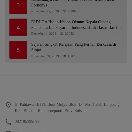
3
Pornonya
November 25, 2020
23084
DIDUGA Hidup Hedon Oknum Kepala Cabang
4
Pembantu Bank syariah Indonesia Unit Hasan Basri di
Banjarmasin Tipu Nasabah Prioritasnya Hingga
Desember 4, 2024
20952
Milyaran Rupiah dan Bilyet Giro Tidak Terdaftar,
OJK Kalsel : Bertemu Tanggal 11
Sejarah Singkat Kerajaan Yang Pernah Berkuasa di
5
Sinjai
November 30, 2019
16820
Jl. Pahlawan BTN. Budi Mulya Blok. D4 No. 1 Kel. Empoang
Kec. Binamu Kab. Jeneponto Prov. Sulsel
082195399699