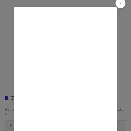
×
Tinggalkan Balasan
Alamat email Anda tidak akan dipublikasikan.
Ruas yang wajib ditandai
*