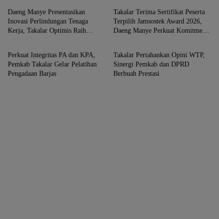
Daeng Manye Presentasikan
Takalar Terima Sertifikat Peserta
Inovasi Perlindungan Tenaga
Terpilih Jamsostek Award 2026,
Kerja, Takalar Optimis Raih
Daeng Manye Perkuat Komitmen
MAKASSAR
MAKASSAR
Jamsostek Award Sulsel 2026
Lindungi Pekerja
Perkuat Integritas PA dan KPA,
Takalar Pertahankan Opini WTP,
Pemkab Takalar Gelar Pelatihan
Sinergi Pemkab dan DPRD
Pengadaan Barjas
Berbuah Prestasi