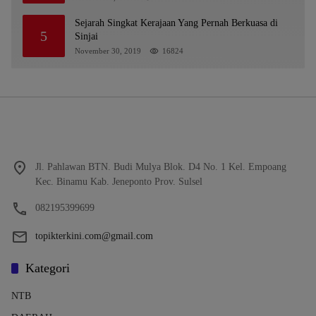
Milyaran Rupiah dan Bilyet Giro Tidak Terdaftar,
OJK Kalsel : Bertemu Tanggal 11
Sejarah Singkat Kerajaan Yang Pernah Berkuasa di
5
Sinjai
November 30, 2019
16824
Jl. Pahlawan BTN. Budi Mulya Blok. D4 No. 1 Kel. Empoang
Kec. Binamu Kab. Jeneponto Prov. Sulsel
082195399699
topikterkini.com@gmail.com
Kategori
NTB