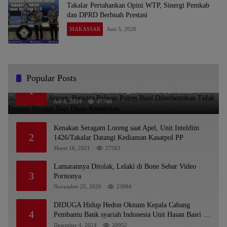
Takalar Pertahankan Opini WTP, Sinergi Pemkab
dan DPRD Berbuah Prestasi
MAKASSAR
Juni 5, 2026
Popular Posts
Melanggar Aturan, Perwira Polwan Polres Buol
1
Diberhentikan Tidak Dengan Hormat Dari Dinas
Kepolisian
Juli 8, 2024
47740
Kenakan Seragam Loreng saat Apel, Unit Inteldim
2
1426/Takalar Datangi Kediaman Kasatpol PP
Maret 16, 2021
27563
Lamarannya Ditolak, Lelaki di Bone Sebar Video
3
Pornonya
November 25, 2020
23084
DIDUGA Hidup Hedon Oknum Kepala Cabang
4
Pembantu Bank syariah Indonesia Unit Hasan Basri di
Banjarmasin Tipu Nasabah Prioritasnya Hingga
Desember 4, 2024
20952