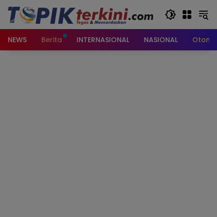
Langsung
ke
konten
NEWS
Berita
INTERNASIONAL
NASIONAL
Otomot