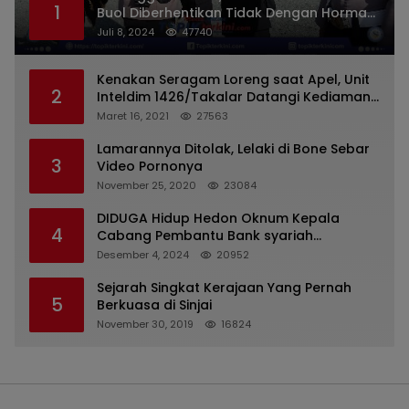
1
Buol Diberhentikan Tidak Dengan Hormat
Dari Dinas Kepolisian
Juli 8, 2024
47740
Kenakan Seragam Loreng saat Apel, Unit
2
Inteldim 1426/Takalar Datangi Kediaman
Kasatpol PP
Maret 16, 2021
27563
Lamarannya Ditolak, Lelaki di Bone Sebar
3
Video Pornonya
November 25, 2020
23084
DIDUGA Hidup Hedon Oknum Kepala
4
Cabang Pembantu Bank syariah
Indonesia Unit Hasan Basri di Banjarmasin
Desember 4, 2024
20952
Tipu Nasabah Prioritasnya Hingga
Milyaran Rupiah dan Bilyet Giro Tidak
Sejarah Singkat Kerajaan Yang Pernah
5
Terdaftar, OJK Kalsel : Bertemu Tanggal 11
Berkuasa di Sinjai
November 30, 2019
16824