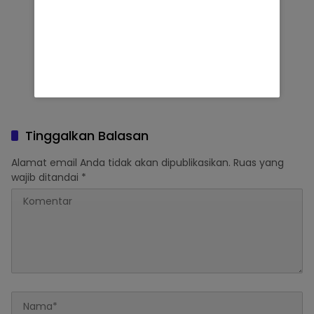
Tinggalkan Balasan
Alamat email Anda tidak akan dipublikasikan.
Ruas yang
wajib ditandai
*