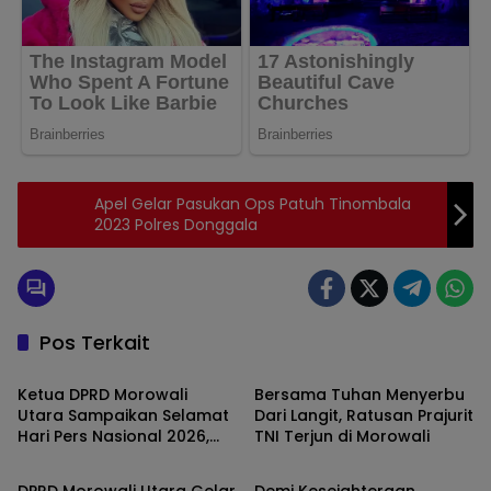
Apel Gelar Pasukan Ops Patuh Tinombala
2023 Polres Donggala
Pos Terkait
Morowali Utara
Morowali Utara
Ketua DPRD Morowali
Bersama Tuhan Menyerbu
Utara Sampaikan Selamat
Dari Langit, Ratusan Prajurit
Hari Pers Nasional 2026,
TNI Terjun di Morowali
Morowali Utara
Morowali Utara
Tegaskan Pentingnya
Memahami Kritik
DPRD Morowali Utara Gelar
Demi Kesejahteraan