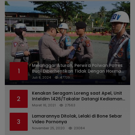
Melanggar Aturan, Perwira Polwan Polres
1
Buol Diberhentikan Tidak Dengan Hormat
Dari Dinas Kepolisian
Juli 8, 2024
47739
Kenakan Seragam Loreng saat Apel, Unit
2
Inteldim 1426/Takalar Datangi Kediaman
Kasatpol PP
Maret 16, 2021
27563
Lamarannya Ditolak, Lelaki di Bone Sebar
3
Video Pornonya
November 25, 2020
23084