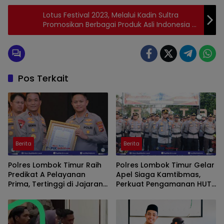
Lotus Festival 2023, Melalui Kadin Sultra
Promosikan Berbagai Produk Asli Indonesia di
Echo Park Los Angeles Calofornia
Pos Terkait
Berita
Berita
Polres Lombok Timur Raih
Polres Lombok Timur Gelar
Predikat A Pelayanan
Apel Siaga Kamtibmas,
Prima, Tertinggi di Jajaran
Perkuat Pengamanan HUT
Polres Polda NTB
Ke-81 RI dan Kunjungan
Kapolri