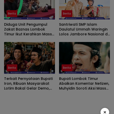
Berita
Berita
Diduga Unit Pengumpul
Santriwati SMP Islam
Zakat Baznas Lombok
Daulatul Ummah Waringin
Timur Ikut Kerahkan Massa
Lolos Jambore Nasional di
dalam Aksi Solidaritas di
Cibubur Jakarta Timur
Polres
Berita
Berita
Terkait Pernyataan Bupati
Bupati Lombok Timur
Iron, Ribuan Masyarakat
Abaikan Komentar Netizen,
Lotim Bakal Gelar Demo,
Muhyidin Soroti Aksi Massa
KSPN dan Konsorsium
di Tengah Kelangkaan BBM
Aktivis Siap Konsolidasi
dan Kepung Kantor Bupati
×