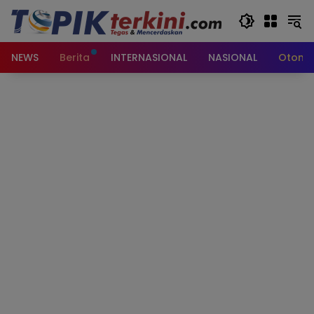
Langsung
ke
konten
NEWS
Berita
INTERNASIONAL
NASIONAL
Otomot