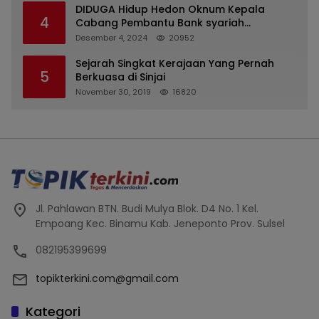
DIDUGA Hidup Hedon Oknum Kepala
4
Cabang Pembantu Bank syariah
Indonesia Unit Hasan Basri di Banjarmasin
Desember 4, 2024
20952
Tipu Nasabah Prioritasnya Hingga
Milyaran Rupiah dan Bilyet Giro Tidak
Sejarah Singkat Kerajaan Yang Pernah
5
Terdaftar, OJK Kalsel : Bertemu Tanggal 11
Berkuasa di Sinjai
November 30, 2019
16820
Jl. Pahlawan BTN. Budi Mulya Blok. D4 No. 1 Kel.
Empoang Kec. Binamu Kab. Jeneponto Prov. Sulsel
082195399699
topikterkini.com@gmail.com
Kategori