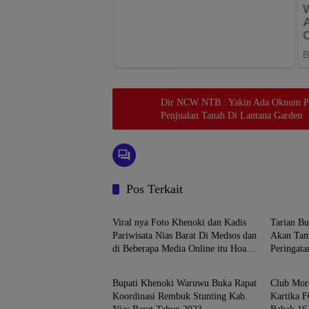
Dir NCW NTB : Yakin Ada Oknum Pej
Penjualan Tanah Di Lantana Garden
Pos Terkait
NIAS BARAT
NIAS B
Viral nya Foto Khenoki dan Kadis
Tarian Bu
Pariwisata Nias Barat Di Medsos dan
Akan Tamp
di Beberapa Media Online itu Hoax
Peringat
NIAS BARAT
NIAS B
Kerena Kepentingan Politik
RI
Bupati Khenoki Waruwu Buka Rapat
Club Mor
Koordinasi Rembuk Stunting Kab.
Kartika F