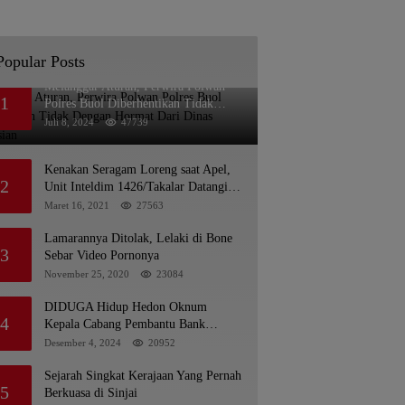
Popular Posts
Melanggar Aturan, Perwira Polwan
1
Polres Buol Diberhentikan Tidak
Dengan Hormat Dari Dinas Kepolisian
Juli 8, 2024
47739
Kenakan Seragam Loreng saat Apel,
2
Unit Inteldim 1426/Takalar Datangi
Kediaman Kasatpol PP
Maret 16, 2021
27563
Lamarannya Ditolak, Lelaki di Bone
3
Sebar Video Pornonya
November 25, 2020
23084
DIDUGA Hidup Hedon Oknum
4
Kepala Cabang Pembantu Bank
syariah Indonesia Unit Hasan Basri di
Desember 4, 2024
20952
Banjarmasin Tipu Nasabah
Prioritasnya Hingga Milyaran Rupiah
Sejarah Singkat Kerajaan Yang Pernah
5
dan Bilyet Giro Tidak Terdaftar, OJK
Berkuasa di Sinjai