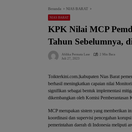
Beranda
NIAS BARAT
NIAS BARAT
KPK Nilai MCP Pemda
Tahun Sebelumnya, di
Afdika Permata Lase
2 Min Baca
Juli 27, 2023
Toikterkini.com.|kabupaten Nias Barat peme
berhasil meningkatkan capaian nilai Monitor
signifikan sebagai bentuk implementasi mitiga
dikembangkan oleh Komisi Pemberantasan 
MCP merupakan sistem yang memberikan info
koordinasi dan supervisi pencegahan korupsi
pemerintahan daerah di Indonesia meliputi are