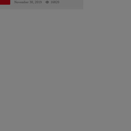
Kalsel : Bertemu Tanggal 11
November 30, 2019
16820