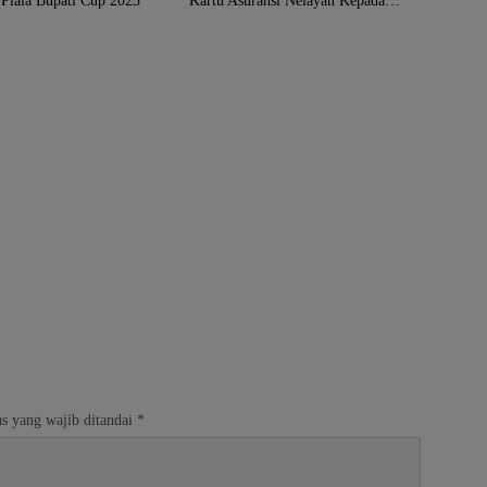
Piala Bupati Cup 2023
Kartu Asuransi Nelayan Kepada
KPM
s yang wajib ditandai
*