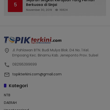
Milyaran Rupiah dan Bilyet Giro Tidak
Sejarah Singkat Kerajaan Yang Pernah
5
Terdaftar, OJK Kalsel : Bertemu Tanggal 11
Berkuasa di Sinjai
November 30, 2019
16824
Jl. Pahlawan BTN. Budi Mulya Blok. D4 No. 1 Kel.
Empoang Kec. Binamu Kab. Jeneponto Prov. Sulsel
082195399699
topikterkini.com@gmail.com
Kategori
NTB
DAERAH