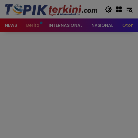
Langsung
ke
konten
NEWS
Berita
INTERNASIONAL
NASIONAL
Otomot