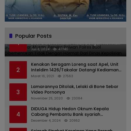
Popular Posts
Melanggar Aturan, Perwira Polwan Polres
1
Buol Diberhentikan Tidak Dengan Hormat
Dari Dinas Kepolisian
Juli 8, 2024
47740
Kenakan Seragam Loreng saat Apel, Unit
2
Inteldim 1426/Takalar Datangi Kediaman
Kasatpol PP
Maret 16, 2021
27563
Lamarannya Ditolak, Lelaki di Bone Sebar
3
Video Pornonya
November 25, 2020
23084
DIDUGA Hidup Hedon Oknum Kepala
4
Cabang Pembantu Bank syariah
Indonesia Unit Hasan Basri di Banjarmasin
Desember 4, 2024
20952
Tipu Nasabah Prioritasnya Hingga