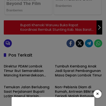
Bupati Khenoki Waruwu Buka Rapat
Koordinasi Rembuk Stunting Kab. Nias Barat
Tahun 2023
Pos Terkait
Berita
Berita
Direktur PDAM Lombok
Tumbuh Kembang Anak
Timur Ikut Semarakkan
Jadi Syarat Pembangunan
Mancing Kemerdekaan
Masa Depan Lombok Timur
Berita
Berita
FWMO, Hadiah Disiapkan
untuk Peserta
Temukan Jalan Berlubang
Non-Pebisnis Diam di
Saat Perjalanan! Bupati
Rumah, Antrean BBM Masih
×
Lotim Haerul Warisin
Terjadi, Malah Ratusan
Berita
Berita
Perintahkan Bidang
Pendukung Bupati Iron
Binamarga Turun Tangani
Keluar Demo