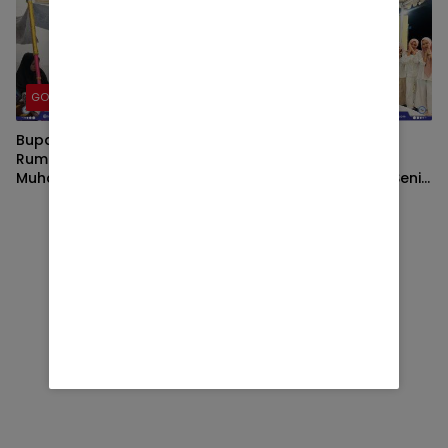
Kasus
GOWA
GOWA
Bupati Takalar Melayat ke
Eratkan Silaturahmi,
Rumah Duka Mertua Sekda
Karang Taruna Bunga
Muhammad Hasbi
Biraeng dan Sanggar Seni
Tana Daeng Gelar Buka
Puasa Bersama