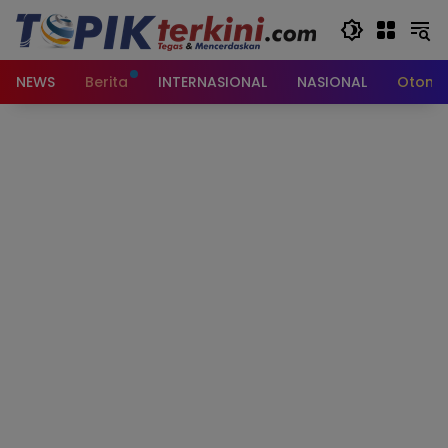
Langsung
ke
konten
NEWS
Berita
INTERNASIONAL
NASIONAL
Otomot