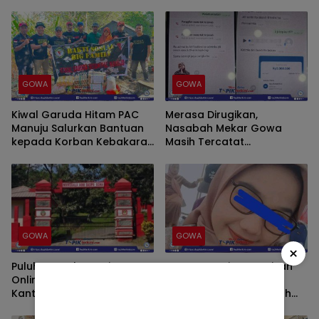
GOWA
GOWA
Kiwal Garuda Hitam PAC
Merasa Dirugikan,
Manuju Salurkan Bantuan
Nasabah Mekar Gowa
kepada Korban Kebakaran
Masih Tercatat
di Pattallikang
Menunggak Meski Dana
Dikembalikan
GOWA
GOWA
×
Puluhan Korban Arisan
Dugaan Penipuan Arisan
Online Bersiap Datangi
Online Seret Nama SW,
Kantor Manggala Agni
Korban Bersiap Tempuh
Gowa, Tuntut Penyelesaian
Jalur Hukum