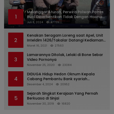
Melanggar Aturan, Perwira Polwan Polres
1
Buol Diberhentikan Tidak Dengan Hormat
Dari Dinas Kepolisian
Juli 8, 2024
47739
Kenakan Seragam Loreng saat Apel, Unit
2
Inteldim 1426/Takalar Datangi Kediaman
Kasatpol PP
Maret 16, 2021
27563
Lamarannya Ditolak, Lelaki di Bone Sebar
3
Video Pornonya
November 25, 2020
23084
DIDUGA Hidup Hedon Oknum Kepala
4
Cabang Pembantu Bank syariah
Indonesia Unit Hasan Basri di Banjarmasin
Desember 4, 2024
20952
Tipu Nasabah Prioritasnya Hingga
Milyaran Rupiah dan Bilyet Giro Tidak
Sejarah Singkat Kerajaan Yang Pernah
5
Terdaftar, OJK Kalsel : Bertemu Tanggal 11
Berkuasa di Sinjai
November 30, 2019
16820