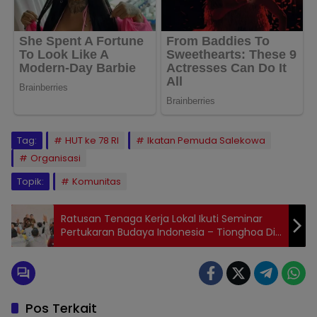
Tag:
HUT ke 78 RI
Ikatan Pemuda Salekowa
Organisasi
Topik:
Komunitas
Ratusan Tenaga Kerja Lokal Ikuti Seminar
Pertukaran Budaya Indonesia – Tionghoa Di
PT. GNI
Pos Terkait