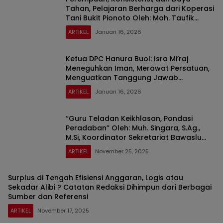
Tahan, Pelajaran Berharga dari Koperasi
Tani Bukit Pionoto Oleh: Moh. Taufik
Intam
ARTIKEL
Januari 16, 2026
Ketua DPC Hanura Buol: Isra Mi’raj
Meneguhkan Iman, Merawat Persatuan,
Menguatkan Tanggung Jawab
Kepemimpinan
ARTIKEL
Januari 16, 2026
“Guru Teladan Keikhlasan, Pondasi
Peradaban” Oleh: Muh. Singara, S.Ag.,
M.Si, Koordinator Sekretariat Bawaslu
Kabupaten Buol, Sulteng
ARTIKEL
November 25, 2025
Surplus di Tengah Efisiensi Anggaran, Logis atau
Sekadar Alibi ? Catatan Redaksi Dihimpun dari Berbagai
Sumber dan Referensi
ARTIKEL
November 17, 2025