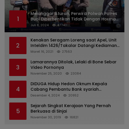
Melanggar Aturan, Perwira Polwan Polres
1
Buol Diberhentikan Tidak Dengan Hormat
Dari Dinas Kepolisian
Juli 8, 2024
47740
Kenakan Seragam Loreng saat Apel, Unit
2
Inteldim 1426/Takalar Datangi Kediaman
Kasatpol PP
Maret 16, 2021
27563
Lamarannya Ditolak, Lelaki di Bone Sebar
3
Video Pornonya
November 25, 2020
23084
DIDUGA Hidup Hedon Oknum Kepala
4
Cabang Pembantu Bank syariah
Indonesia Unit Hasan Basri di Banjarmasin
Desember 4, 2024
20952
Tipu Nasabah Prioritasnya Hingga
Milyaran Rupiah dan Bilyet Giro Tidak
Sejarah Singkat Kerajaan Yang Pernah
5
Terdaftar, OJK Kalsel : Bertemu Tanggal 11
Berkuasa di Sinjai
November 30, 2019
16821