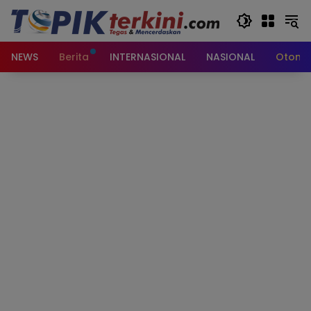
Langsung
ke
konten
NEWS
Berita
INTERNASIONAL
NASIONAL
Otomot