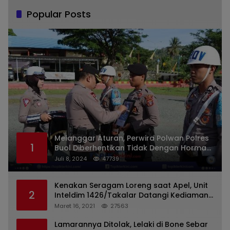
Popular Posts
Melanggar Aturan, Perwira Polwan Polres
1
Buol Diberhentikan Tidak Dengan Hormat
Dari Dinas Kepolisian
Juli 8, 2024
47739
Kenakan Seragam Loreng saat Apel, Unit
2
Inteldim 1426/Takalar Datangi Kediaman
Kasatpol PP
Maret 16, 2021
27563
Lamarannya Ditolak, Lelaki di Bone Sebar