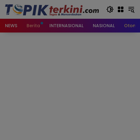
Langsung
ke
konten
NEWS
Berita
INTERNASIONAL
NASIONAL
Otomot