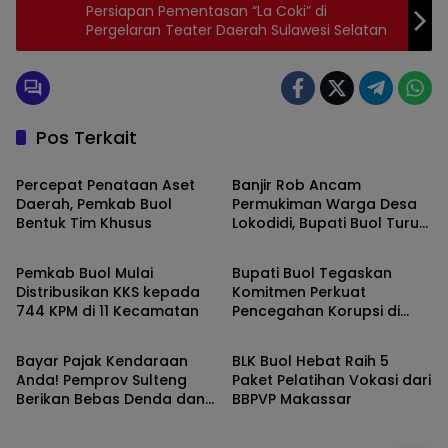
Persiapan Pementasan “La Coki” di
Pergelaran Teater Daerah Sulawesi Selatan
Pos Terkait
BUOL
BUOL
Percepat Penataan Aset
Banjir Rob Ancam
Daerah, Pemkab Buol
Permukiman Warga Desa
Bentuk Tim Khusus
Lokodidi, Bupati Buol Turun
BUOL
BUOL
Tangan
Pemkab Buol Mulai
Bupati Buol Tegaskan
Distribusikan KKS kepada
Komitmen Perkuat
744 KPM di 11 Kecamatan
Pencegahan Korupsi di
BUOL
BUOL
Sektor Pertanahan
Bayar Pajak Kendaraan
BLK Buol Hebat Raih 5
Anda! Pemprov Sulteng
Paket Pelatihan Vokasi dari
Berikan Bebas Denda dan
BBPVP Makassar
Diskon 50 Persen