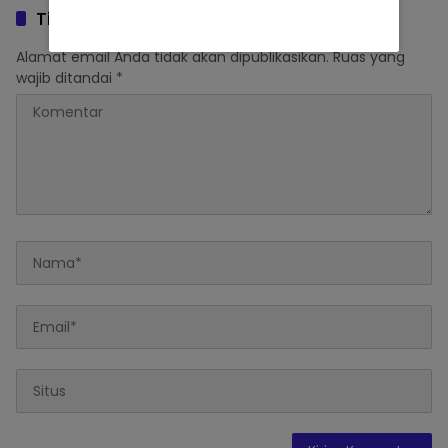
Tinggalkan Balasan
Alamat email Anda tidak akan dipublikasikan.
Ruas yang
wajib ditandai
*