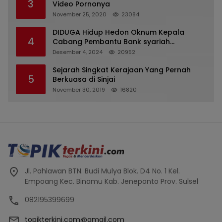
3
Video Pornonya
November 25, 2020
23084
DIDUGA Hidup Hedon Oknum Kepala
4
Cabang Pembantu Bank syariah
Indonesia Unit Hasan Basri di Banjarmasin
Desember 4, 2024
20952
Tipu Nasabah Prioritasnya Hingga
Milyaran Rupiah dan Bilyet Giro Tidak
Sejarah Singkat Kerajaan Yang Pernah
5
Terdaftar, OJK Kalsel : Bertemu Tanggal 11
Berkuasa di Sinjai
November 30, 2019
16820
Jl. Pahlawan BTN. Budi Mulya Blok. D4 No. 1 Kel.
Empoang Kec. Binamu Kab. Jeneponto Prov. Sulsel
082195399699
topikterkini.com@gmail.com