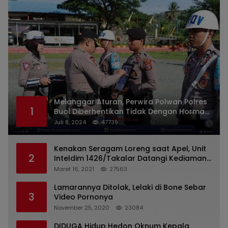
Melanggar Aturan, Perwira Polwan Polres
1
Buol Diberhentikan Tidak Dengan Hormat
Dari Dinas Kepolisian
Juli 8, 2024
47739
Kenakan Seragam Loreng saat Apel, Unit
2
Inteldim 1426/Takalar Datangi Kediaman
Kasatpol PP
Maret 16, 2021
27563
Lamarannya Ditolak, Lelaki di Bone Sebar
3
Video Pornonya
November 25, 2020
23084
DIDUGA Hidup Hedon Oknum Kepala