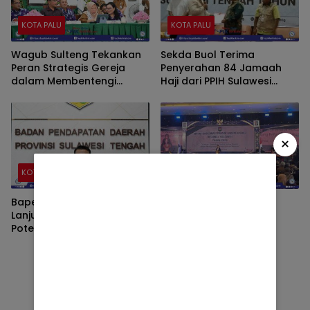
KOTA PALU
KOTA PALU
Wagub Sulteng Tekankan
Sekda Buol Terima
Peran Strategis Gereja
Penyerahan 84 Jamaah
dalam Membentengi
Haji dari PPIH Sulawesi
Generasi dari Narkoba
Tengah
×
KOTA PALU
KOTA PALU
Bapenda Sulteng Tindak
Dari Palu, Kemendagri
Lanjuti Temuan BPK, Kejar
Perkuat Harmonisasi
Potensi Pajak Miliaran
Hukum Daerah
Rupiah