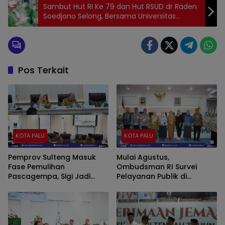
Sambut Hut RI Ke 79 dan Hut RSUD dr Raden
Soedjono Selong, Bersama Universitas
Airlangga Operasi 15 Pasien Bibir Sumbing
Pos Terkait
KOTA PALU
KOTA PALU
Pemprov Sulteng Masuk
Mulai Agustus,
Fase Pemulihan
Ombudsman RI Survei
Pascagempa, Sigi Jadi
Pelayanan Publik di
Fokus Utama
Sejumlah Daerah Sulawesi
Tengah