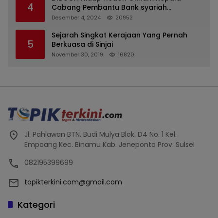
4
Cabang Pembantu Bank syariah
Indonesia Unit Hasan Basri di Banjarmasin
Desember 4, 2024
20952
Tipu Nasabah Prioritasnya Hingga
Milyaran Rupiah dan Bilyet Giro Tidak
Sejarah Singkat Kerajaan Yang Pernah
5
Terdaftar, OJK Kalsel : Bertemu Tanggal 11
Berkuasa di Sinjai
November 30, 2019
16820
Jl. Pahlawan BTN. Budi Mulya Blok. D4 No. 1 Kel.
Empoang Kec. Binamu Kab. Jeneponto Prov. Sulsel
082195399699
topikterkini.com@gmail.com
Kategori