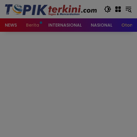
Langsung
ke
konten
NEWS
Berita
INTERNASIONAL
NASIONAL
Otomot