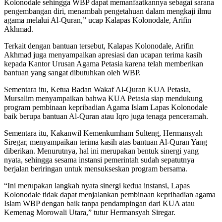
Kolonodale sehingga WBP dapat memanfaatkannya sebagai sarana
pengembangan diri, menambah pengetahuan dalam mengkaji ilmu
agama melalui Al-Quran,” ucap Kalapas Kolonodale, Arifin
Akhmad.
Terkait dengan bantuan tersebut, Kalapas Kolonodale, Arifin
Akhmad juga menyampaikan apresiasi dan ucapan terima kasih
kepada Kantor Urusan Agama Petasia karena telah memberikan
bantuan yang sangat dibutuhkan oleh WBP.
Sementara itu, Ketua Badan Wakaf Al-Quran KUA Petasia,
Mursalim menyampaikan bahwa KUA Petasia siap mendukung
program pembinaan kepribadian Agama Islam Lapas Kolonodale
baik berupa bantuan Al-Quran atau Iqro juga tenaga penceramah.
Sementara itu, Kakanwil Kemenkumham Sulteng, Hermansyah
Siregar, menyampaikan terima kasih atas bantuan Al-Quran Yang
diberikan. Menurutnya, hal ini merupakan bentuk sinergi yang
nyata, sehingga sesama instansi pemerintah sudah sepatutnya
berjalan beriringan untuk mensukseskan program bersama.
“Ini merupakan langkah nyata sinergi kedua instansi, Lapas
Kolonodale tidak dapat menjalankan pembinaan kepribadian agama
Islam WBP dengan baik tanpa pendampingan dari KUA atau
Kemenag Morowali Utara,” tutur Hermansyah Siregar.